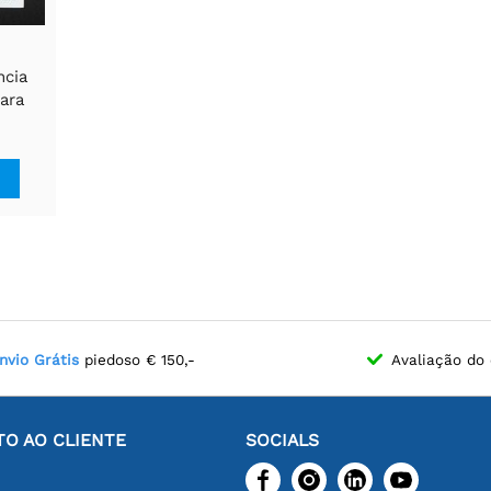
ncia
ara
ico
nvio Grátis
piedoso € 150,-
Avaliação do 
O AO CLIENTE
SOCIALS