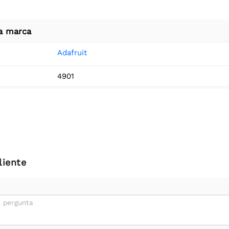
a marca
Adafruit
4901
liente
 pergunta