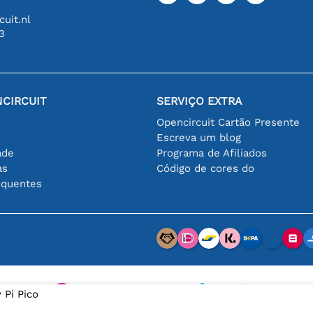
uit.nl
3
CIRCUIT
SERVIÇO EXTRA
Opencircuit Cartão Presente
Escreva um blog
ade
Programa de Afiliados
as
Código de cores do
equentes
 Pi Pico