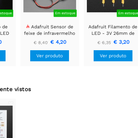
stoque
Em estoque
Em estoqu
o de
Adafruit Sensor de
Adafruit Filamento de
 LED
feixe de infravermelho
LED - 3V 26mm de
o 12
com extremidades de
comprimento - Branc
0
€ 4,20
€ 3,20
€ 8,40
€ 6,35
m
cabeçalho de fio
Quente (Pacote com 3
premium - LEDs de 5
Ver produto
Ver produto
mm
ente vistos