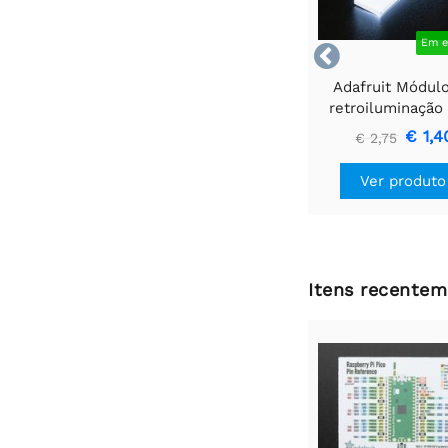
Em e

Adafruit Módul
retroiluminação
branco - Pequen
€ 1,4
€ 2,75
mm x 40 m
Ver produto
Itens recentem