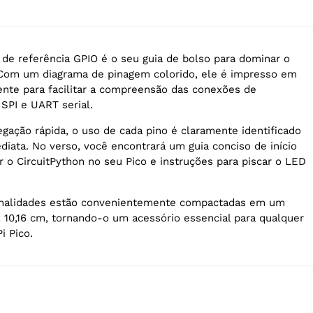
o de referência GPIO é o seu guia de bolso para dominar o
 Com um diagrama de pinagem colorido, ele é impresso em
tente para facilitar a compreensão das conexões de
SPI e UART serial.
egação rápida, o uso de cada pino é claramente identificado
diata. No verso, você encontrará um guia conciso de início
r o CircuitPython no seu Pico e instruções para piscar o LED
onalidades estão convenientemente compactadas em um
x 10,16 cm, tornando-o um acessório essencial para qualquer
i Pico.