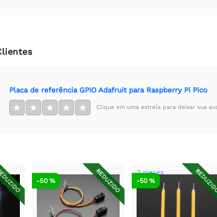
Clientes
Placa de referência GPIO Adafruit para Raspberry Pi Pico
★
★
★
★
★
Clique em uma estrela para deixar sua av
EDUZIDO
REDUZIDO
REDUZI
3 pieces
-50 %
-50 %