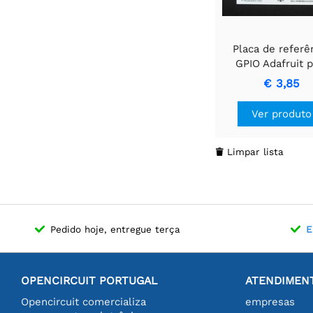
Placa de referê
GPIO Adafruit p
Raspberry Pi P
€ 3,85
Ver produto
Limpar lista

Pedido hoje, entregue terça
E
OPENCIRCUIT PORTUGAL
ATENDIMENT
Opencircuit comercializa
empresas