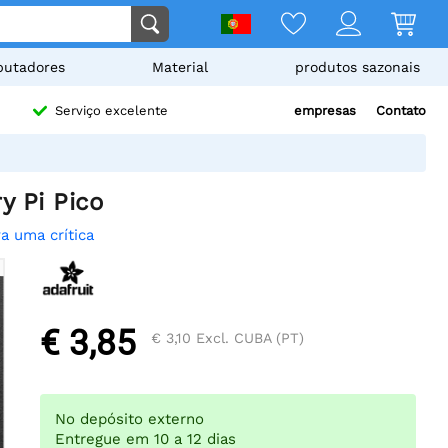
utadores
Material
produtos sazonais
empresas
Contato
Serviço excelente
y Pi Pico
a uma crítica
€ 3,85
€ 3,10
Excl. CUBA (PT)
No depósito externo
Entregue em 10 a 12 dias