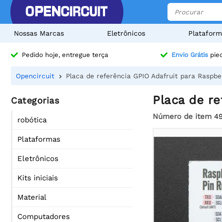
Nossas Marcas
Eletrônicos
Plataform
Pedido hoje, entregue terça
Envio Grátis
pied
Opencircuit
Placa de referência GPIO Adafruit para Raspber
Placa de re
Categorias
Número de item
4
robótica
Plataformas
Eletrônicos
Kits iniciais
Material
Computadores