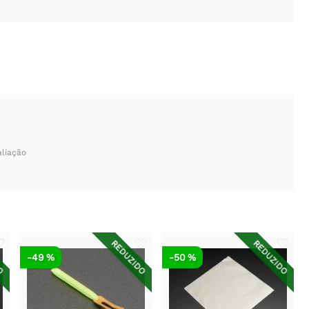
aliação
DO
REDUZIDO
REDUZIDO
-49 %
-50 %