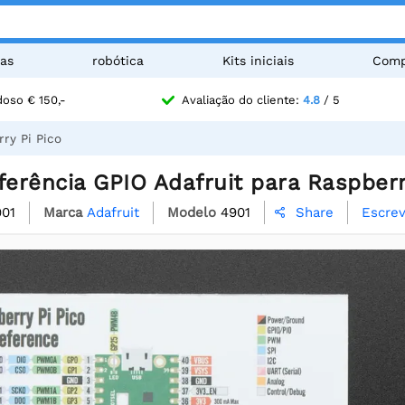
as
robótica
Kits iniciais
Comp
oso € 150,-
Avaliação do cliente:
4.8
/ 5
ry Pi Pico
ferência GPIO Adafruit para Raspberr
901
Marca
Adafruit
Modelo
4901
Escrev
Share
