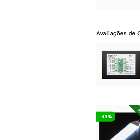
Avaliações de 
R
-49 %