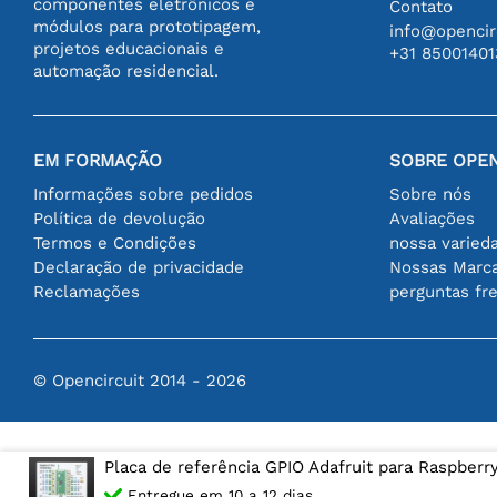
componentes eletrônicos e
Contato
módulos para prototipagem,
info@opencirc
projetos educacionais e
+31 85001401
automação residencial.
EM FORMAÇÃO
SOBRE OPEN
Informações sobre pedidos
Sobre nós
Política de devolução
Avaliações
Termos e Condições
nossa varied
Declaração de privacidade
Nossas Marc
Reclamações
perguntas fr
© Opencircuit 2014 - 2026
Placa de referência GPIO Adafruit para Raspberry
Entregue em 10 a 12 dias