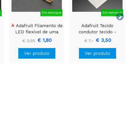
e
Em estoque
Em estoque

Adafruit Filamento de
Adafruit Tecido
LED flexível de uma
condutor tecido -
o
ponta só - 3V 25mm de
quadrado de 20 cm
€ 1,80
€ 3,50
€ 3,55
€ 7,-
)
comprimento - Verde
Ver produto
Ver produto