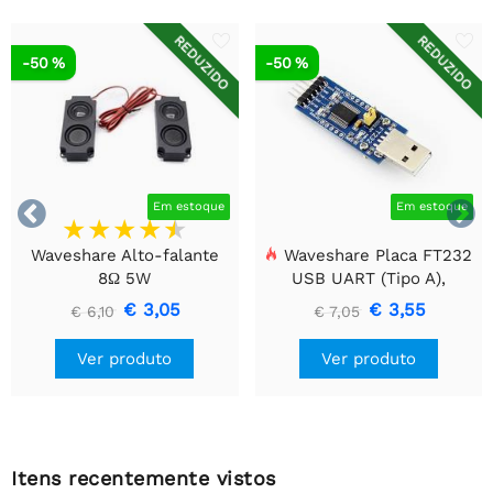
REDUZIDO
REDUZIDO
-50 %
-50 %


Em estoque
Em estoque
Waveshare Alto-falante
Waveshare Placa FT232
8Ω 5W
USB UART (Tipo A),
Módulo de Comunicação
€ 3,05
€ 3,55
€ 6,10
€ 7,05
USB Para TTL (UART)
Ver produto
Ver produto
Itens recentemente vistos