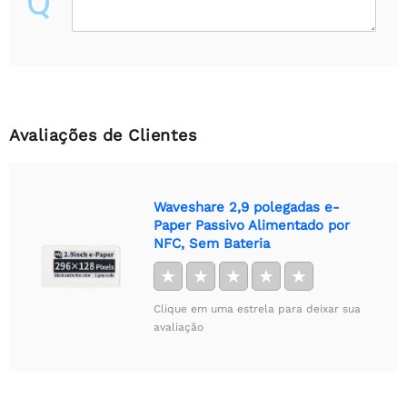
Q
Avaliações de Clientes
Waveshare 2,9 polegadas e-
Paper Passivo Alimentado por
NFC, Sem Bateria
★
★
★
★
★
Clique em uma estrela para deixar sua
avaliação