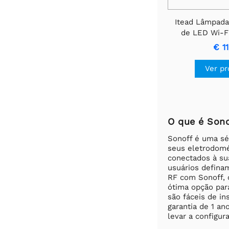
Itead Lâmpada
de LED Wi-Fi
SONOFF B02-
€ 11
Ver p
O que é Sono
Sonoff é uma sér
seus eletrodomé
conectados à su
usuários defina
RF com Sonoff, 
ótima opção par
são fáceis de in
garantia de 1 an
levar a configur