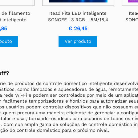
 de filamento
Itead Fita LED inteligente
Itea
 inteligente
SONOFF L3 RGB - 5M/16,4
SONOF
F-A60 - E27
pés
,85
€ 26,45
roduto
Ver produto
ff?
ie de produtos de controle doméstico inteligente desenvolvi
sticos, como lâmpadas e aquecedores de água, remotamente a
a rede Wi-Fi e podem ser controlados por meio de um aplicat
m facilmente temporizadores e horários para automatizar se
os usuários podem controlar dispositivos que não possuem en
a quem procura uma maneira eficiente de gerenciar a configur
stalar e usar, tornando-os ideais para usuários de todos os 
o. Com sua ampla gama de soluções de controle doméstico int
ação do controle doméstico para o próximo nível.