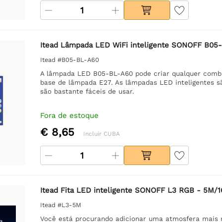
Itead Lâmpada LED WiFi inteligente SONOFF B05
Itead #B05-BL-A60
A lâmpada LED B05-BL-A60 pode criar qualquer combi
base de lâmpada E27. As lâmpadas LED inteligentes s
são bastante fáceis de usar.
Fora de estoque
€ 8,65
Incluir CUBA
Itead Fita LED inteligente SONOFF L3 RGB - 5M/1
Itead #L3-5M
Você está procurando adicionar uma atmosfera mais r