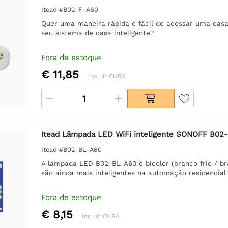
Itead #B02-F-A60
Quer uma maneira rápida e fácil de acessar uma cas
seu sistema de casa inteligente?
Fora de estoque
€ 11,85
Incluir CUBA
Itead Lâmpada LED WiFi inteligente SONOFF B02
Itead #B02-BL-A60
A lâmpada LED B02-BL-A60 é bicolor (branco frio / b
são ainda mais inteligentes na automação residencial 
Fora de estoque
€ 8,15
Incluir CUBA