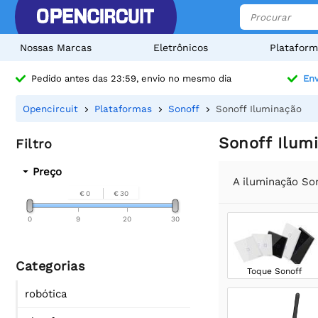
Nossas Marcas
Eletrônicos
Plataform
Pedido antes das 23:59, envio no mesmo dia
Env
Opencircuit
Plataformas
Sonoff
Sonoff Iluminação
Sonoff Ilum
Filtro
Preço
A iluminação So
€ 0
€ 30
0
9
20
30
Categorias
Toque Sonoff
robótica