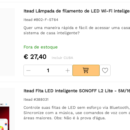
Itead Lâmpada de filamento de LED Wi-Fi inteli
Itead #B02-F-ST64
Quer uma maneira rápida e fácil de acessar uma cas
sistema de casa inteligente?
Fora de estoque
€ 27,40
Incluir CUBA
Itead Fita LED Inteligente SONOFF L2 Lite - 5M/1
Itead #388031
Controle suas fitas de LED sem esforço via Bluetooth
Sincronize com a música, use comandos de voz com a A
áreas maiores. Obs: Não é à prova d'água.