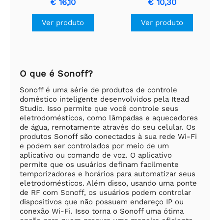
€ 16,10
€ 10,30
monitoramento de
S60
energia e roteador
Ver produto
Ver produto
Zigbee - Tipo E / F
O que é Sonoff?
Sonoff é uma série de produtos de controle
doméstico inteligente desenvolvidos pela Itead
Studio. Isso permite que você controle seus
eletrodomésticos, como lâmpadas e aquecedores
de água, remotamente através do seu celular. Os
produtos Sonoff são conectados à sua rede Wi-Fi
e podem ser controlados por meio de um
aplicativo ou comando de voz. O aplicativo
permite que os usuários definam facilmente
temporizadores e horários para automatizar seus
eletrodomésticos. Além disso, usando uma ponte
de RF com Sonoff, os usuários podem controlar
dispositivos que não possuem endereço IP ou
conexão Wi-Fi. Isso torna o Sonoff uma ótima