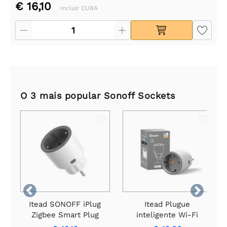
€ 16,10
Incluir CUBA
O 3 mais popular Sonoff Sockets


Itead SONOFF iPlug
Itead Plugue
Zigbee Smart Plug
inteligente Wi-Fi
S60ZB - com
SONOFF iPlug | Série