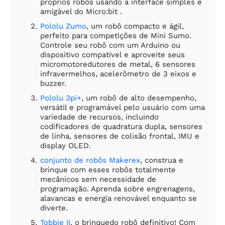
próprios robôs usando a interface simples e
amigável do Micro:bit .
Pololu Zumo
, um robô compacto e ágil,
perfeito para competições de Mini Sumo.
Controle seu robô com um Arduino ou
dispositivo compatível e aproveite seus
micromotoredutores de metal, 6 sensores
infravermelhos, acelerômetro de 3 eixos e
buzzer.
Pololu 3pi+
, um robô de alto desempenho,
versátil e programável pelo usuário com uma
variedade de recursos, incluindo
codificadores de quadratura dupla, sensores
de linha, sensores de colisão frontal, IMU e
display OLED.
conjunto de robôs Makerex
, construa e
brinque com esses robôs totalmente
mecânicos sem necessidade de
programação. Aprenda sobre engrenagens,
alavancas e energia renovável enquanto se
diverte.
Tobbie II
, o brinquedo robô definitivo! Com