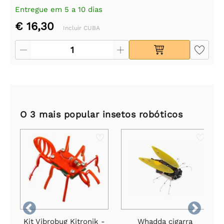
Entregue em 5 a 10 dias
€ 16,30
Incluir CUBA
O 3 mais popular insetos robóticos


Kit Vibrobug Kitronik -
Whadda cigarra