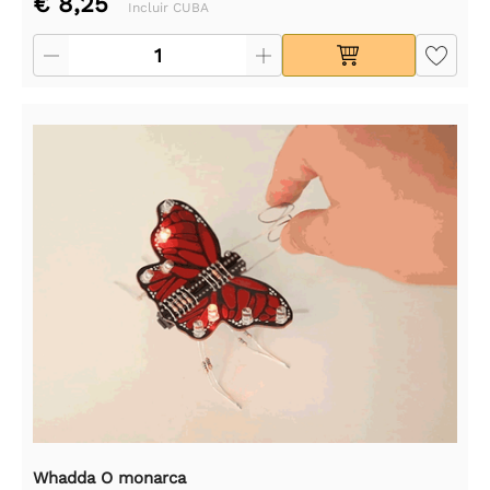
€ 8,25
Incluir CUBA
Whadda O monarca