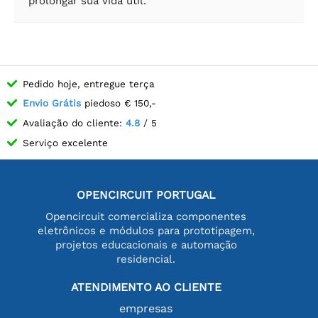
prolongar sua vida útil.
Pedido hoje, entregue terça
Envio Grátis
piedoso € 150,-
Avaliação do cliente:
4.8
/ 5
Serviço excelente
OPENCIRCUIT PORTUGAL
Opencircuit comercializa componentes
eletrônicos e módulos para prototipagem,
projetos educacionais e automação
residencial.
ATENDIMENTO AO CLIENTE
empresas