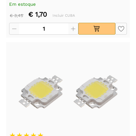
Em estoque
€ 1,70
€ 3,45
Incluir CUBA