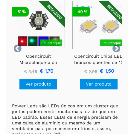
REDUZIDO
REDUZIDO
2 pieces
-51 %
-49 %
Em estoque
Em estoque


Opencircuit
Opencircuit Chips LED
Microplaqueta do
brancos quentes de 10
diodo emissor de luz
W - 2 peças
€ 1,70
€ 1,50
€ 3,45
€ 2,95
de RGBW 12W
Ver produto
Ver produto
Power Leds são LEDs únicos em um cluster que
juntos podem emitir muito mais luz do que um
LED padrão. Esses LEDs de energia precisam de
uma caixa de alumínio ou mesmo de um
ventilador para permanecerem frios e, assim,