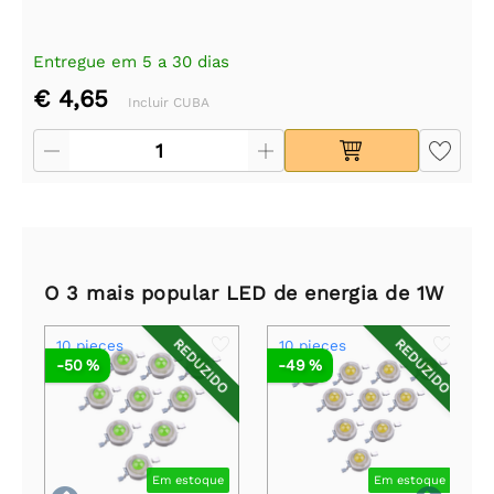
Entregue em 5 a 30 dias
€ 4,65
Incluir CUBA
O 3 mais popular LED de energia de 1W
REDUZIDO
REDUZIDO
10 pieces
10 pieces
-50 %
-49 %
Em estoque
Em estoque