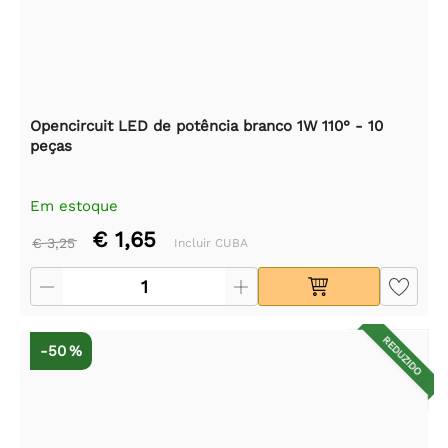
Opencircuit LED de potência branco 1W 110° - 10
peças
Em estoque
€ 1,65
€ 3,25
Incluir CUBA
REDUZIDO
-50 %