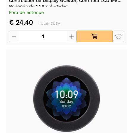
Controlador de Display GC9A01, Com Tela LCD IPS
Redonda de 1,28 polegadas
Fora de estoque
€ 24,40
Incluir CUBA