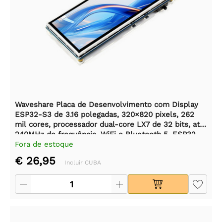
Waveshare Placa de Desenvolvimento com Display
ESP32-S3 de 3.16 polegadas, 320×820 pixels, 262
mil cores, processador dual-core LX7 de 32 bits, até
240MHz de frequência, WiFi e Bluetooth 5, ESP32
com Display.
Fora de estoque
€ 26,95
Incluir CUBA