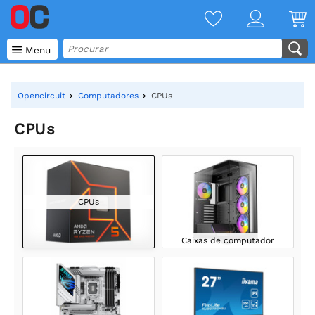

Menu
Opencircuit
Computadores
CPUs
CPUs
CPUs
Caixas de computador