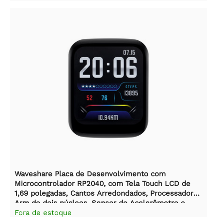
Waveshare Placa de Desenvolvimento com
Microcontrolador RP2040, com Tela Touch LCD de
1,69 polegadas, Cantos Arredondados, Processador
Arm de dois núcleos, Sensor de Acelerômetro e
Giroscópio
Fora de estoque