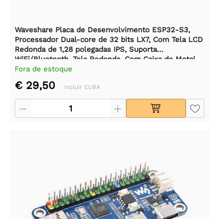
Waveshare Placa de Desenvolvimento ESP32-S3,
Processador Dual-core de 32 bits LX7, Com Tela LCD
Redonda de 1,28 polegadas IPS, Suporta
WiFi/Bluetooth, Tela Redonda, Com Caixa de Metal
CNC
Fora de estoque
€ 29,50
Incluir CUBA