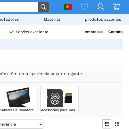
utadores
Material
produtos sazonais
empresas
Contato
Serviço excelente
mbém têm uma aparência super elegante.
Câmeras e monitores para Raspberry
Acessórios para Raspberry Pi

