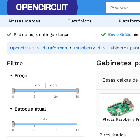
Nossas Marcas
Eletrônicos
Plataform
Pedido hoje, entregue terça
Envio Grátis
pied
Opencircuit
Plataformas
Raspberry Pi
Gabinetes para
Gabinetes p
Filtro
Preço
Essas caixas de
€ 0
€ 30
0
9
20
30
Estoque atual
≥ 0
Placas Raspberry Pi
0
3
7
10
12
resultados