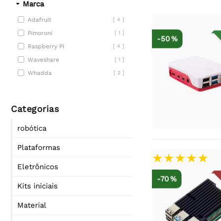
Marca
Adafruit
[ 4 ]
Pimoroni
[ 1 ]
-50 %
Raspberry Pi
[ 4 ]
Waveshare
[ 1 ]
Whadda
[ 2 ]
Categorias
robótica
Plataformas
Eletrônicos
-70 %
Kits iniciais
Material