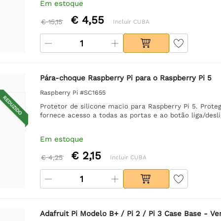
Em estoque
€ 4,55
€ 15,15
Incluir CUBA
Pára-choque Raspberry Pi para o Raspberry Pi 5
Raspberry Pi #SC1655
REDUZIDO
Protetor de silicone macio para Raspberry Pi 5. Prot
fornece acesso a todas as portas e ao botão liga/desli
Em estoque
€ 2,15
€ 4,25
Incluir CUBA
Adafruit Pi Modelo B+ / Pi 2 / Pi 3 Case Base - V