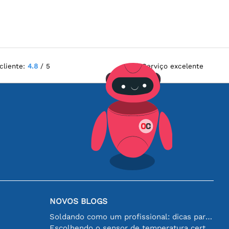
cliente:
4.8
/ 5
Serviço excelente
NOVOS BLOGS
Soldando como um profissional: dicas para conexões eletrônicas perfeitas
Escolhendo o sensor de temperatura certo [youtube]