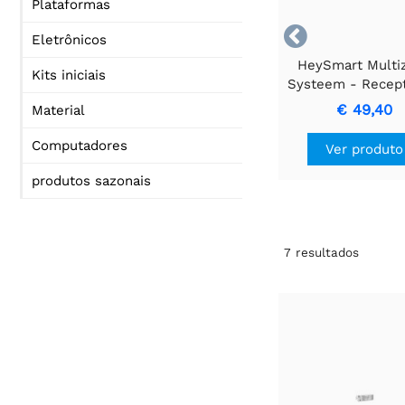
Plataformas

Eletrônicos
HeySmart Multi
Kits iniciais
Systeem - Recep
controlador LED
€ 49,40
Material
canais
Computadores
Ver produto
produtos sazonais
7
resultados