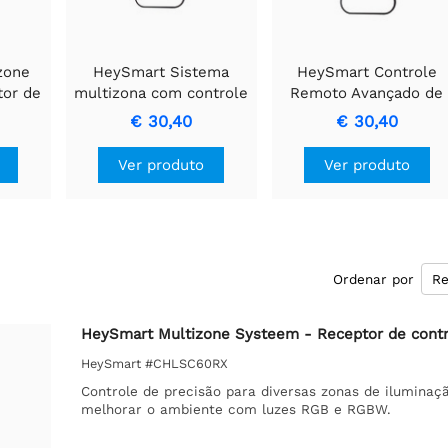
zone
HeySmart Sistema
HeySmart Controle
tor de
multizona com controle
Remoto Avançado de
 de 4
remoto LED RF
LED RF Multizona CCT 
€ 30,40
€ 30,40
RGB
Ver produto
Ver produto
Ordenar por
HeySmart Multizone Systeem - Receptor de contr
HeySmart #CHLSC60RX
Controle de precisão para diversas zonas de iluminaç
melhorar o ambiente com luzes RGB e RGBW.