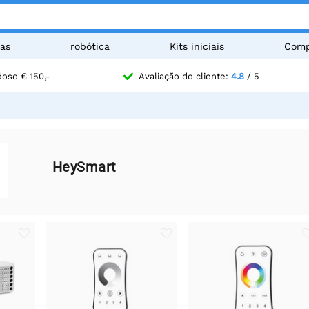
as
robótica
Kits iniciais
Comp
oso € 150,-
Avaliação do cliente:
4.8
/ 5
HeySmart