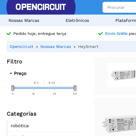
Nossas Marcas
Eletrônicos
Plataform
Pedido hoje, entregue terça
Envio Grátis
pied
Opencircuit
Nossas Marcas
HeySmart
Filtro
Preço
€ 0
€ 50
0
16
34
50
Categorias
robótica