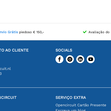
nvio Grátis
piedoso € 150,-
Avaliação do 
O AO CLIENTE
SOCIALS
uit.nl
3
CIRCUIT
SERVIÇO EXTRA
Opencircuit Cartão Presente
Escreva um blog