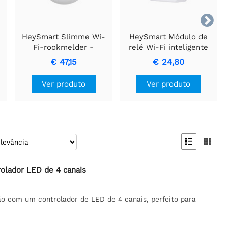

HeySmart Slimme Wi-
HeySmart Módulo de
Fi-rookmelder -
relé Wi-Fi inteligente
e
Detector de Fumaça
para automação de casa
€ 47,15
€ 24,80
Inteligente Avançado
inteligente
Ver produto
Ver produto


olador LED de 4 canais
ão com um controlador de LED de 4 canais, perfeito para