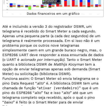
Dados financeiros em um gráfico
Até e incluindo a versão 3 do registrador DSMR, um
telegrama é recebido do Smart Meter a cada segundo.
Apenas uma pequena parte (a cada dez segundos) de um
telegrama é realmente processada. Em si isso não é um
problema porque os outros nove telegramas
simplesmente caem em um grande buraco negro, mas.. o
ESP8266 UART deve responder a essa enxurrada de dados
(o UART é
acionado por interrupção)
. Tanto o Smart Meter
quanto a biblioteca DSMR de
Matthijs Kooyman
tem a
opção de enviar telegramas apenas sob demanda (Smart
Meter) ou solicitação (biblioteca DSMR).
Funciona assim: O Smart Meter só envia telegrama se o
pino Data Request “
alto
" é. A biblioteca DSMR tem uma
chamada de função “
ativar (verdadeiro)
” que é um
pino do ESP8266 “
alto
” faz e isso “
alto
” até que um
telegrama completo seja recebido, após o qual o pino
“
baixo
” é feito (e o Smart Meter para de enviar