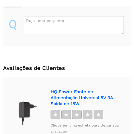
Q
Faça uma pergunta
Avaliações de Clientes
HQ Power Fonte de
Alimentação Universal 5V 3A -
Saída de 15W
★
★
★
★
★
Clique em uma estrela para deixar sua
avaliação