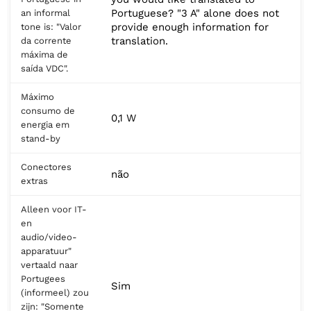
Portuguese? "3 A" alone does not
an informal
provide enough information for
tone is: "Valor
translation.
da corrente
máxima de
saída VDC".
Máximo
consumo de
0,1 W
energia em
stand-by
Conectores
não
extras
Alleen voor IT-
en
audio/video-
apparatuur"
vertaald naar
Portugees
Sim
(informeel) zou
zijn: "Somente