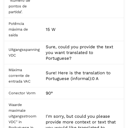
"Número de
pontos de
partida".
Potência
15 W
máxima de
saída
Sure, could you provide the text
Uitgangsspanning
you want translated to
VDC
Portuguese?
Máxima
Sure! Here is the translation to
corrente de
Portuguese (informal):0 A
entrada VAC
90°
Conector Vorm
Waarde
maximale
I'm sorry, but could you please
uitgangsstroom
provide more context or text that
VDC" in
you would like translated to
Portuguese in