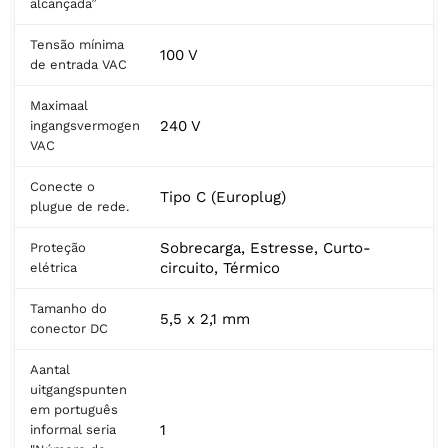
alcançada”
Tensão mínima
100 V
de entrada VAC
Maximaal
240 V
ingangsvermogen
VAC
Conecte o
Tipo C (Europlug)
plugue de rede.
Sobrecarga, Estresse, Curto-
Proteção
circuito, Térmico
elétrica
Tamanho do
5,5 x 2,1 mm
conector DC
Aantal
uitgangspunten
em português
1
informal seria