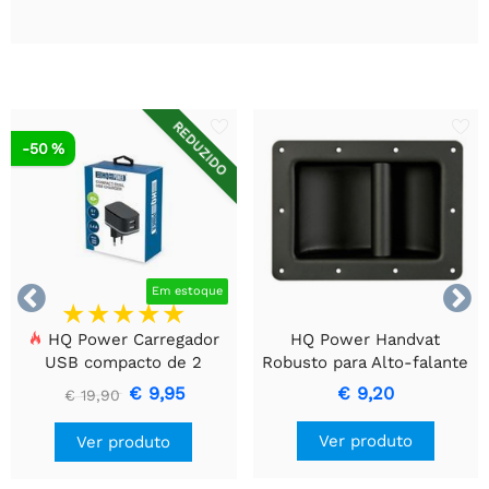
REDUZIDO
-50 %


Em estoque
HQ Power Carregador
HQ Power Handvat
USB compacto de 2
Robusto para Alto-falante
portas – Carregamento
- Metal Preto
€ 9,95
€ 9,20
€ 19,90
inteligente de 17 W, preto
Ver produto
Ver produto