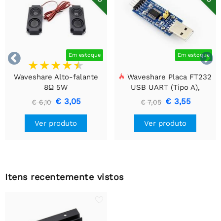


Em estoque
Em estoque
Waveshare Alto-falante
Waveshare Placa FT232
8Ω 5W
USB UART (Tipo A),
Módulo de Comunicação
€ 3,05
€ 3,55
€ 6,10
€ 7,05
USB Para TTL (UART)
Ver produto
Ver produto
Itens recentemente vistos