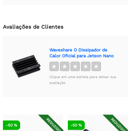
Avaliações de Clientes
Waveshare O Dissipador de
Calor Oficial para Jetson Nano
★
★
★
★
★
Clique em uma estrela para deixar sua
avaliação
REDUZIDO
REDUZIDO
-50 %
-50 %