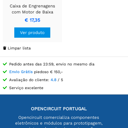
Caixa de Engrenagens
com Motor de Baixa
Corrente (3 Velocidades)
€ 17,35
Tamiya 70203
Ver produto
Limpar lista

Pedido antes das 23:59, envio no mesmo dia
Envio Grátis
piedoso € 150,-
Avaliação do cliente:
4.8
/ 5
Serviço excelente
OPENCIRCUIT PORTUGAL
Opencircuit comercializa componentes
eletrônicos e módulos para prototipagem,