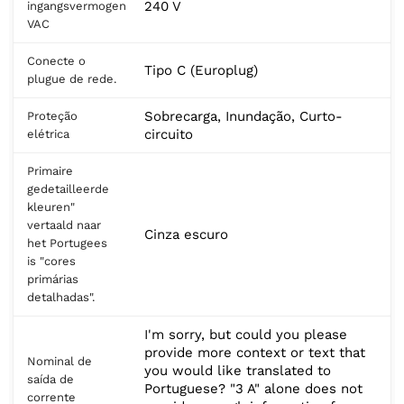
240 V
ingangsvermogen
VAC
Conecte o
Tipo C (Europlug)
plugue de rede.
Sobrecarga, Inundação, Curto-
Proteção
circuito
elétrica
Primaire
gedetailleerde
kleuren"
vertaald naar
Cinza escuro
het Portugees
is "cores
primárias
detalhadas".
I'm sorry, but could you please
provide more context or text that
Nominal de
you would like translated to
saída de
Portuguese? "3 A" alone does not
corrente