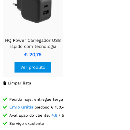
HQ Power Carregador USB
rápido com tecnologia
GaN Fast, carregador de
€ 20,75
dupla porta de 30W
Ver produto
Limpar lista

Pedido hoje, entregue terça
Envio Grátis
piedoso € 150,-
Avaliação do cliente:
4.8
/ 5
Serviço excelente