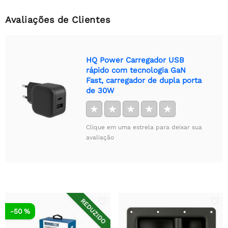
Avaliações de Clientes
HQ Power Carregador USB
rápido com tecnologia GaN
Fast, carregador de dupla porta
de 30W
★
★
★
★
★
Clique em uma estrela para deixar sua
avaliação
REDUZIDO
-50 %