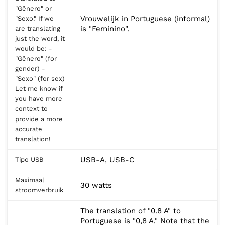
"Gênero" or
Vrouwelijk in Portuguese (informal)
"Sexo." If we
is "Feminino".
are translating
just the word, it
would be: -
"Gênero" (for
gender) -
"Sexo" (for sex)
Let me know if
you have more
context to
provide a more
accurate
translation!
USB-A, USB-C
Tipo USB
Maximaal
30 watts
stroomverbruik
The translation of "0.8 A" to
Portuguese is "0,8 A." Note that the