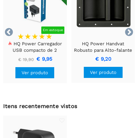


Em estoque
HQ Power Carregador
HQ Power Handvat
USB compacto de 2
Robusto para Alto-falante
portas – Carregamento
- Metal Preto
€ 9,95
€ 9,20
€ 19,90
inteligente de 17 W, preto
Ver produto
Ver produto
Itens recentemente vistos