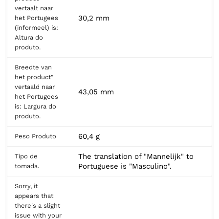
vertaalt naar
30,2 mm
het Portugees
(informeel) is:
Altura do
produto.
Breedte van
het product"
vertaald naar
43,05 mm
het Portugees
is: Largura do
produto.
60,4 g
Peso Produto
The translation of "Mannelijk" to
Tipo de
Portuguese is "Masculino".
tomada.
Sorry, it
appears that
there's a slight
issue with your