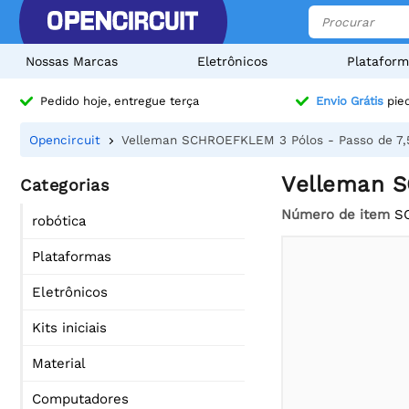
Nossas Marcas
Eletrônicos
Plataform
Pedido hoje, entregue terça
Envio Grátis
pied
Opencircuit
Velleman SCHROEFKLEM 3 Pólos - Passo de 7
Velleman S
Categorias
Número de item
S
robótica
Plataformas
Eletrônicos
Kits iniciais
Material
Computadores