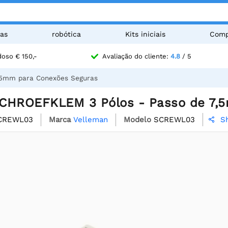
as
robótica
Kits iniciais
Comp
oso € 150,-
Avaliação do cliente:
4.8
/ 5
,5mm para Conexões Seguras
CHROEFKLEM 3 Pólos - Passo de 7,
CREWL03
Marca
Velleman
Modelo
SCREWL03
S
