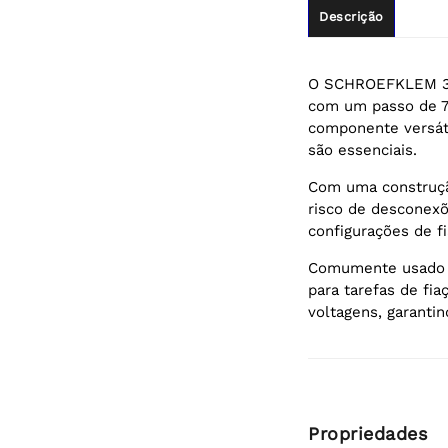
Descrição
O SCHROEFKLEM 3 Po
com um passo de 7,
componente versáti
são essenciais.
Com uma construçã
risco de desconexõ
configurações de fi
Comumente usado em
para tarefas de fia
voltagens, garanti
Propriedades