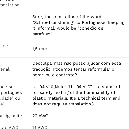
anslation.
Sure, the translation of the word
"Schroefaansluiting" to Portuguese, keeping
it informal, would be "conexão de
parafuso".
o de
1,5 mm
Desculpa, mas não posso ajudar com essa
erial
tradução. Podemos tentar reformular o
nome ou o contexto?
ode ser
UL 94 V-0(Note: "UL 94 V-0" is a standard
o português
for safety testing of the flammability of
lidade" ou
plastic materials. It's a technical term and
e".
does not require translation.)
aadgrootte
22 AWG
ikte AWG
14 AWG