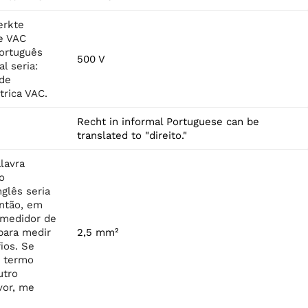
erkte
e VAC
português
500 V
l seria:
 de
trica VAC.
Recht in informal Portuguese can be
translated to "direito."
lavra
o
nglês seria
Então, em
"medidor de
 para medir
2,5 mm²
ios. Se
o termo
utro
vor, me