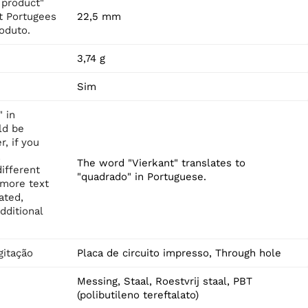
 product"
t Portugees
22,5 mm
roduto.
3,74 g
Sim
 in
ld be
, if you
The word "Vierkant" translates to
different
"quadrado" in Portuguese.
 more text
ated,
dditional
itação
Placa de circuito impresso, Through hole
Messing, Staal, Roestvrij staal, PBT
(polibutileno tereftalato)