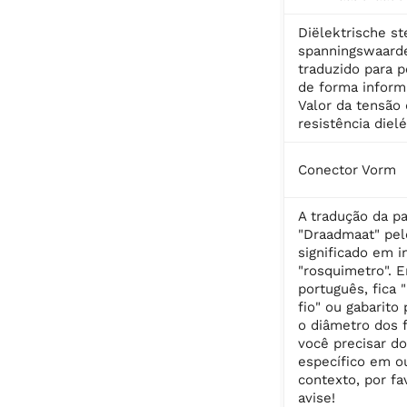
Diëlektrische st
spanningswaard
traduzido para 
de forma informa
Valor da tensão
resistência dielé
Conector Vorm
A tradução da pa
"Draadmaat" pel
significado em i
"rosquimetro". 
português, fica 
fio" ou gabarito
o diâmetro dos f
você precisar d
específico em o
contexto, por fa
avise!