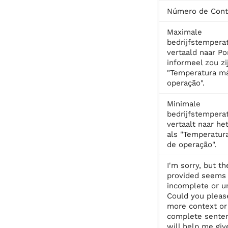
Número de Cont
Maximale
bedrijfstempera
vertaald naar Po
informeel zou zi
"Temperatura m
operação".
Minimale
bedrijfstempera
vertaalt naar he
als "Temperatur
de operação".
I'm sorry, but th
provided seems 
incomplete or un
Could you pleas
more context or
complete senten
will help me giv