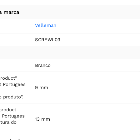
a marca
Velleman
SCREWL03
Branco
product"
t Portugees
9 mm
 produto".
product
t Portugees
13 mm
ltura do