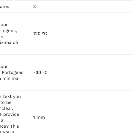
atos
3
tuur
rtugees,
120 °C
jn:
áxima de
tuur
t Portugees
-30 °C
a mínima
e text you
to be
clear.
e provide
1 mm
 a
ce? This
e you a