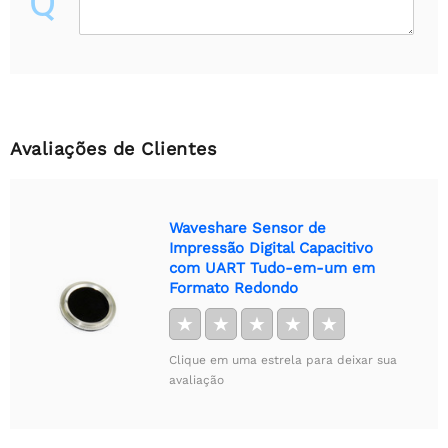
Q
Avaliações de Clientes
Waveshare Sensor de
Impressão Digital Capacitivo
com UART Tudo-em-um em
Formato Redondo
★
★
★
★
★
Clique em uma estrela para deixar sua
avaliação