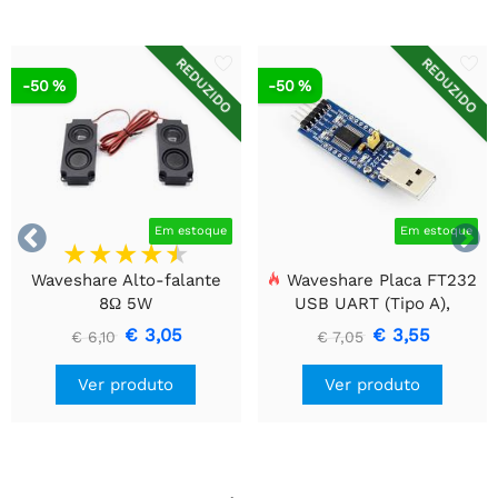
REDUZIDO
REDUZIDO
-50 %
-50 %


Em estoque
Em estoque
Waveshare Alto-falante
Waveshare Placa FT232
8Ω 5W
USB UART (Tipo A),
Módulo de Comunicação
€ 3,05
€ 3,55
€ 6,10
€ 7,05
USB Para TTL (UART)
Ver produto
Ver produto