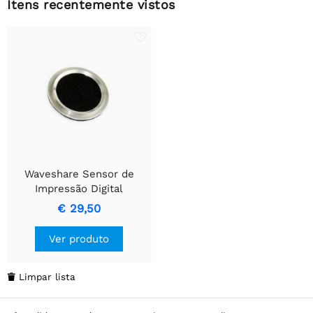
Itens recentemente vistos
Waveshare Sensor de
Impressão Digital
Capacitivo com UART
€ 29,50
Tudo-em-um em Formato
Redondo
Ver produto
Limpar lista
