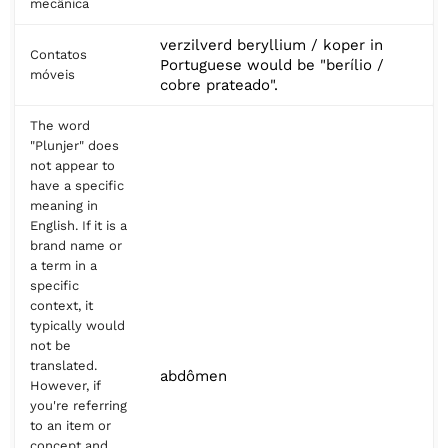
mecânica
verzilverd beryllium / koper in
Contatos
Portuguese would be "berílio /
móveis
cobre prateado".
The word
"Plunjer" does
not appear to
have a specific
meaning in
English. If it is a
brand name or
a term in a
specific
context, it
typically would
not be
translated.
abdômen
However, if
you're referring
to an item or
concept and