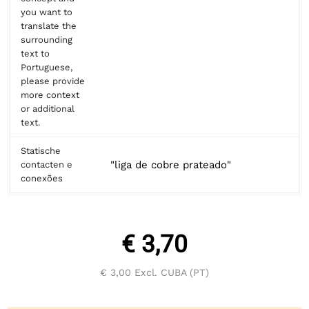
you want to
translate the
surrounding
text to
Portuguese,
please provide
more context
or additional
text.
Statische
"liga de cobre prateado"
contacten e
conexões
€ 3,70
€ 3,00
Excl. CUBA (PT)