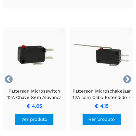


Patterson Microsswitch
Patterson Microschakelaar
12A Chave Sem Alavanca
12A com Cabo Estendido -
Interruptor de Precisão
€ 4,05
€ 4,15
Ver produto
Ver produto