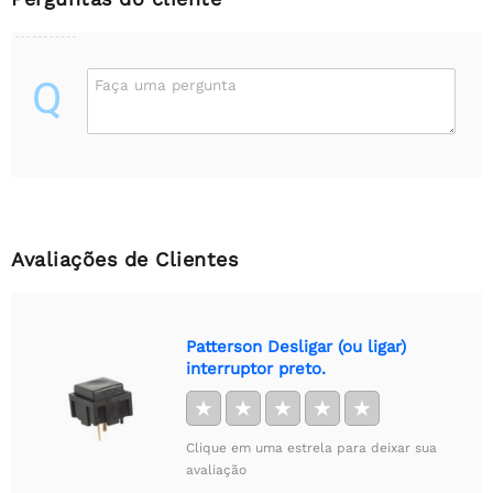
Q
Faça uma pergunta
Avaliações de Clientes
Patterson Desligar (ou ligar)
interruptor preto.
★
★
★
★
★
Clique em uma estrela para deixar sua
avaliação