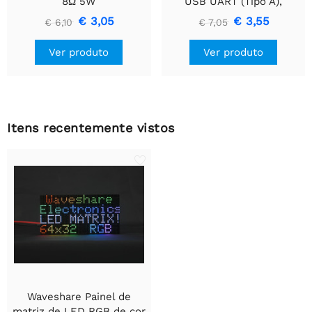
8Ω 5W
USB UART (Tipo A),
Módulo de Comunicação
€ 3,05
€ 3,55
€ 6,10
€ 7,05
USB Para TTL (UART)
Ver produto
Ver produto
Itens recentemente vistos
Waveshare Painel de
matriz de LED RGB de cor