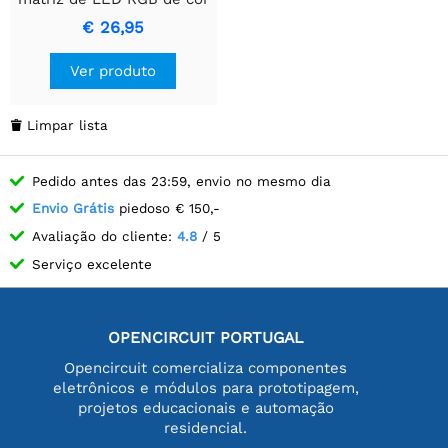
completa, Pitch de
€ 26,95
2,5mm, 64x32 pixels,
brilho ajustável.
Ver produto
Limpar lista

Pedido antes das 23:59, envio no mesmo dia
Envio Grátis
piedoso € 150,-
Avaliação do cliente:
4.8
/ 5
Serviço excelente
OPENCIRCUIT PORTUGAL
Opencircuit comercializa componentes
eletrônicos e módulos para prototipagem,
projetos educacionais e automação
residencial.