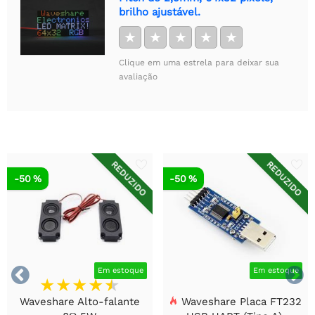
brilho ajustável.
★
★
★
★
★
Clique em uma estrela para deixar sua
avaliação
REDUZIDO
REDUZIDO
-50 %
-50 %


Em estoque
Em estoque
Waveshare Alto-falante
Waveshare Placa FT232