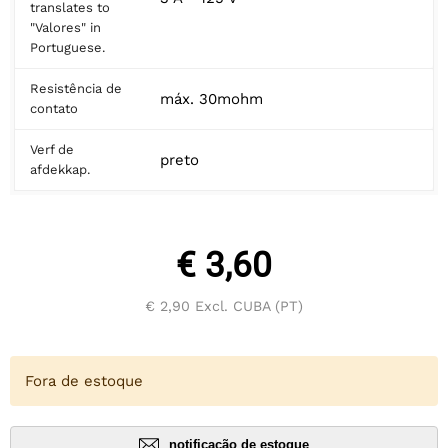
translates to
"Valores" in
Portuguese.
Resistência de
máx. 30mohm
contato
Verf de
preto
afdekkap.
€ 3,60
€ 2,90
Excl. CUBA (PT)
Fora de estoque
notificação de estoque