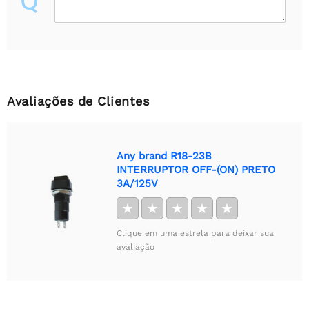
Q
Avaliações de Clientes
Any brand R18-23B
INTERRUPTOR OFF-(ON) PRETO
3A/125V
★
★
★
★
★
Clique em uma estrela para deixar sua
avaliação