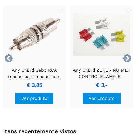


Any brand Cabo RCA
Any brand ZEKERING MET
macho para macho com
CONTROLELAMPJE -
anel preto para
Fusível azul de 15A
€ 3,85
€ 3,-
transferência de sinal de
alta qualidade.
Ver produto
Ver produto
Itens recentemente vistos