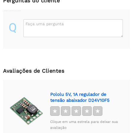
Perguntas do cliente
Q
Faça uma pergunta
Avaliações de Clientes
Pololu 5V, 1A regulador de
tensão abaixador D24V10F5
★
★
★
★
★
Clique em uma estrela para deixar sua
avaliação