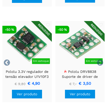
REDUZIDO
REDUZIDO
-50 %
-50 %


Em estoque
Em estoque
Pololu 3.3V regulador de
Pololu DRV8838
tensão elevador U1V10F3
Suporte de driver de
motor CC escovado
€ 4,90
€ 3,50
€ 9,80
€ 7,-
simples
Ver produto
Ver produto