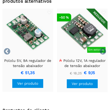
produtos alternativos
REDUZIDO
-50 %


Em estoque
Pololu 5V, 9A regulador de
Pololu 12V, 1A regulador
tensão abaixador
de tensão abaixador
D24V90F5
D24V10F12
€ 51,35
€ 9,15
€ 18,25
Ver produto
Ver produto