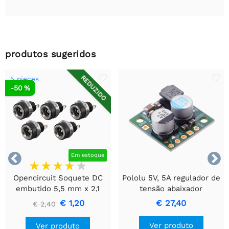
produtos sugeridos
REDUZIDO
5 pieces
-50 %


Em estoque
Opencircuit Soquete DC
Pololu 5V, 5A regulador de
embutido 5,5 mm x 2,1
tensão abaixador
mm - 5 peças
D24V22F5
€ 1,20
€ 27,40
€ 2,40
Ver produto
Ver produto