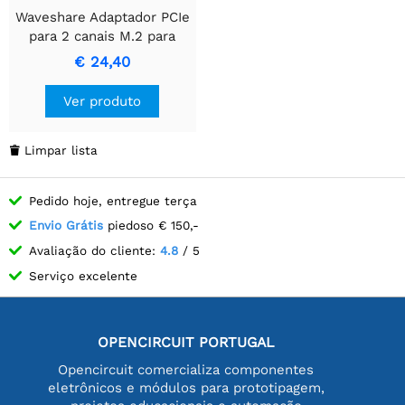
Waveshare Adaptador PCIe
para 2 canais M.2 para
Raspberry Pi 5, compatível
€ 24,40
com unidades de estado
sólido NVMe tamanho
Ver produto
2230/2242, HAT M.2 para
Raspberry Pi 5.
Limpar lista

Pedido hoje, entregue terça
Envio Grátis
piedoso € 150,-
Avaliação do cliente:
4.8
/ 5
Serviço excelente
OPENCIRCUIT PORTUGAL
Opencircuit comercializa componentes
eletrônicos e módulos para prototipagem,