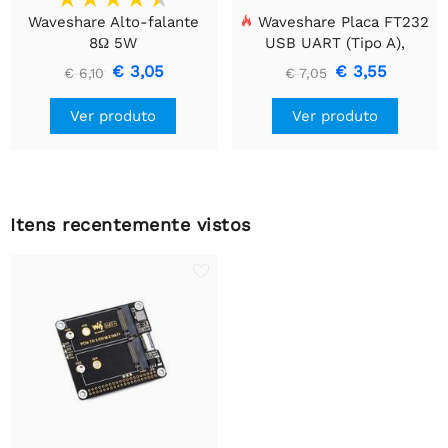
Waveshare Alto-falante
Waveshare Placa FT232
8Ω 5W
USB UART (Tipo A),
Módulo de Comunicação
€ 3,05
€ 3,55
€ 6,10
€ 7,05
USB Para TTL (UART)
Ver produto
Ver produto
Itens recentemente vistos