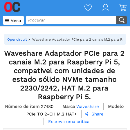

Menu
Opencircuit
Waveshare Adaptador PCIe para 2 canais M.2 para Raspb
Waveshare Adaptador PCIe para 2
canais M.2 para Raspberry Pi 5,
compatível com unidades de
estado sólido NVMe tamanho
2230/2242, HAT M.2 para
Raspberry Pi 5.
Número de item
27480
Marca
Waveshare
Modelo
PCIe TO 2-CH M.2 HAT+
Share

Escreva uma crítica