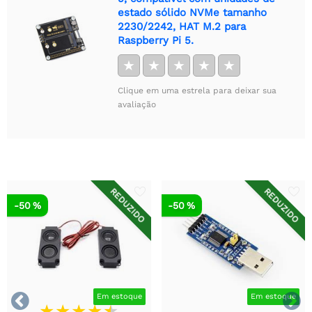
estado sólido NVMe tamanho
2230/2242, HAT M.2 para
Raspberry Pi 5.
★
★
★
★
★
Clique em uma estrela para deixar sua
avaliação
REDUZIDO
REDUZIDO
-50 %
-50 %


Em estoque
Em estoque