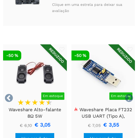
Clique em uma estrela para deixar sua
avaliação
REDUZIDO
REDUZIDO
-50 %
-50 %


Em estoque
Em estoque
Waveshare Alto-falante
Waveshare Placa FT232
8Ω 5W
USB UART (Tipo A),
Módulo de Comunicação
€ 3,05
€ 3,55
€ 6,10
€ 7,05
USB Para TTL (UART)