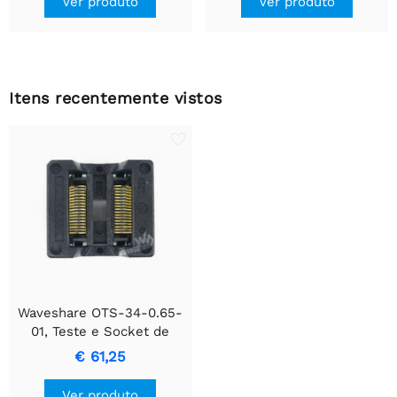
Ver produto
Ver produto
Itens recentemente vistos
Waveshare OTS-34-0.65-
01, Teste e Socket de
Queima
€ 61,25
Ver produto