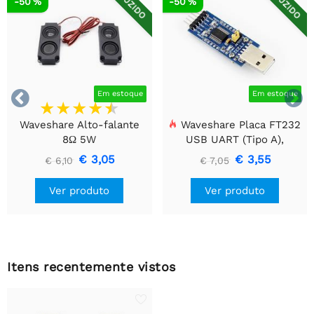
REDUZIDO
REDUZIDO
-50 %
-50 %


Em estoque
Em estoque
Waveshare Alto-falante
Waveshare Placa FT232
8Ω 5W
USB UART (Tipo A),
Módulo de Comunicação
€ 3,05
€ 3,55
€ 6,10
€ 7,05
USB Para TTL (UART)
Ver produto
Ver produto
Itens recentemente vistos