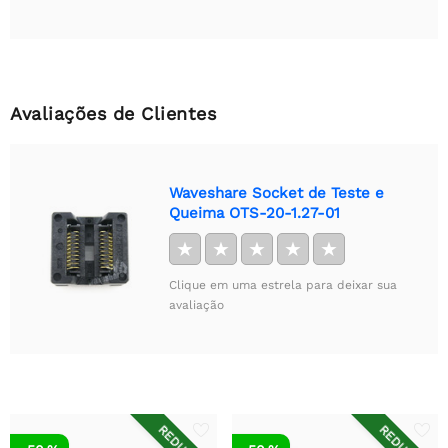
Avaliações de Clientes
Waveshare Socket de Teste e
Queima OTS-20-1.27-01
★
★
★
★
★
Clique em uma estrela para deixar sua
avaliação