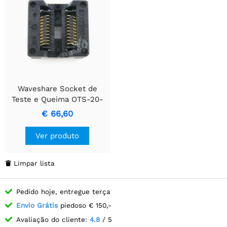
Waveshare Socket de
Teste e Queima OTS-20-
1.27-01
€ 66,60
Ver produto
Limpar lista

Pedido hoje, entregue terça
Envio Grátis
piedoso € 150,-
Avaliação do cliente:
4.8
/ 5