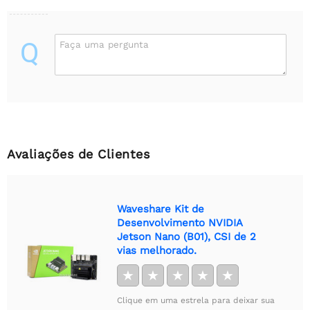
Q
Faça uma pergunta
Avaliações de Clientes
Waveshare Kit de
Desenvolvimento NVIDIA
Jetson Nano (B01), CSI de 2
vias melhorado.
★
★
★
★
★
Clique em uma estrela para deixar sua