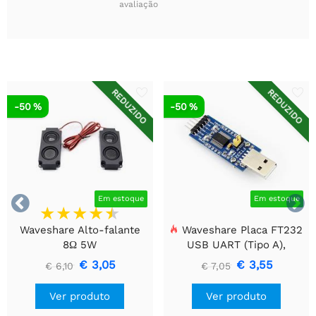
avaliação
REDUZIDO
REDUZIDO
-50 %
-50 %


Em estoque
Em estoque
Waveshare Alto-falante
Waveshare Placa FT232
8Ω 5W
USB UART (Tipo A),
Módulo de Comunicação
€ 3,05
€ 3,55
€ 6,10
€ 7,05
USB Para TTL (UART)
Ver produto
Ver produto