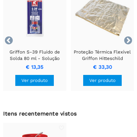


Griffon S-39 Fluido de
Proteção Térmica Flexível
Solda 80 ml - Solução
Griffon Hitteschild
para Soldagem de Cobre
250x190x6 mm
€ 13,35
€ 33,30
Ver produto
Ver produto
Itens recentemente vistos