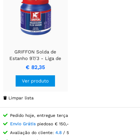
GRIFFON Solda de
Estanho 97/3 - Liga de
Estanho e Cobre de Alta
€ 82,35
Pureza
Ver produto
Limpar lista

Pedido hoje, entregue terça
Envio Grátis
piedoso € 150,-
Avaliação do cliente:
4.8
/ 5