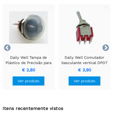


Daily Well Tampa de
Daily Well Comutador
Plástico de Precisão para
basculante vertical DPDT
Mini Interruptores de
ON-ON
€ 2,80
€ 3,90
Botão.
Ver produto
Ver produto
Itens recentemente vistos