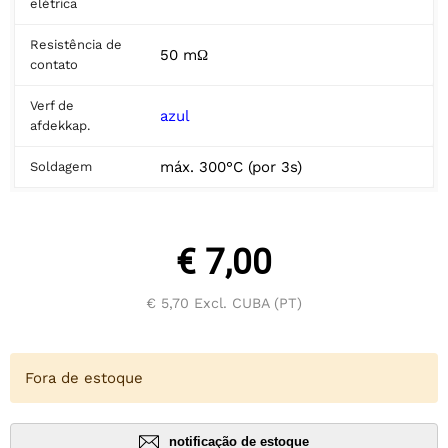
elétrica
Resistência de
50 mΩ
contato
Verf de
azul
afdekkap.
máx. 300°C (por 3s)
Soldagem
€ 7,00
€ 5,70
Excl. CUBA (PT)
Fora de estoque
notificação de estoque