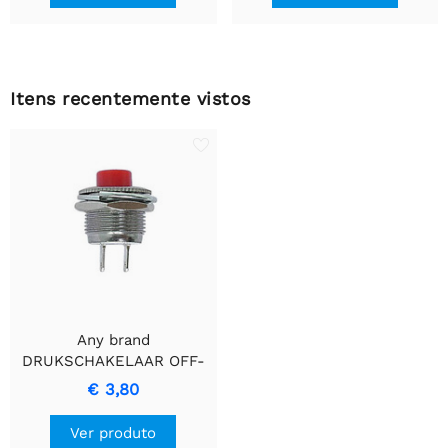
Itens recentemente vistos
Any brand
DRUKSCHAKELAAR OFF-
(ON) VERMELHO -
€ 3,80
Robusto Interruptor de
Botão de Pressão
Ver produto
Temporário