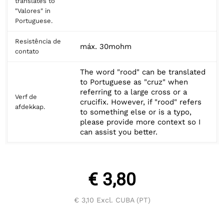
translates to
"Valores" in
Portuguese.
Resistência de
máx. 30mohm
contato
The word "rood" can be translated
to Portuguese as "cruz" when
referring to a large cross or a
Verf de
crucifix. However, if "rood" refers
afdekkap.
to something else or is a typo,
please provide more context so I
can assist you better.
€ 3,80
€ 3,10
Excl. CUBA (PT)