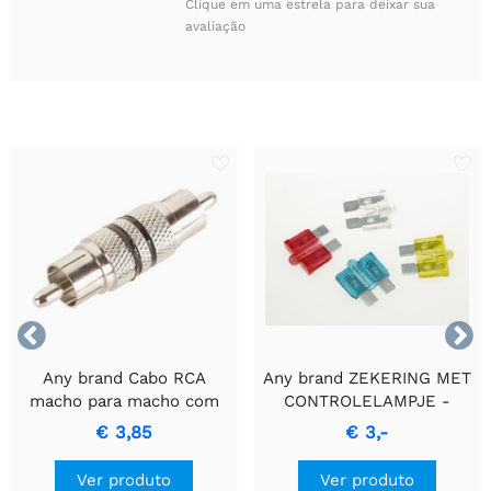
Clique em uma estrela para deixar sua
avaliação


Any brand Cabo RCA
Any brand ZEKERING MET
macho para macho com
CONTROLELAMPJE -
anel preto para
Fusível azul de 15A
€ 3,85
€ 3,-
transferência de sinal de
alta qualidade.
Ver produto
Ver produto