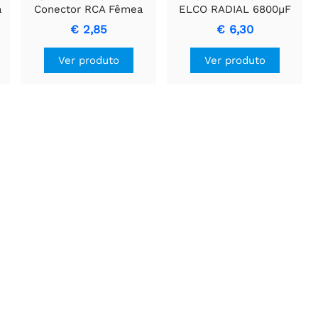
a
Conector RCA Fêmea
ELCO RADIAL 6800µF
para Conector Fêmea
16V para
€ 2,85
€ 6,30
para Conexões de Áudio
Armazenamento de
Energia
Ver produto
Ver produto