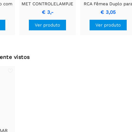
o com
MET CONTROLELAMPJE
RCA Fêmea Duplo par
ra
- Fusível azul de 15A
RCA Fêmea
€ 3,-
€ 3,05
sinal
de.
Ver produto
Ver produto
ente vistos
AAR