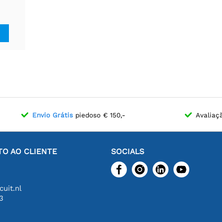
EN,
tão de
âneo.
Envio Grátis
piedoso € 150,-
Avaliaç
O AO CLIENTE
SOCIALS
uit.nl
3