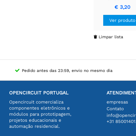
OFF-(ON) GRO
€ 3,20
Interruptor de Bo
Pressão Moment
Ver produto
Limpar lista

Pedido antes das 23:59, envio no mesmo dia
OPENCIRCUIT PORTUGAL
ATENDIMENT
Opencircuit comercializa
empresas
componentes eletrônicos e
Contato
módulos para prototipagem,
info@opencirc
projetos educacionais e
+31 85001401
automação residencial.