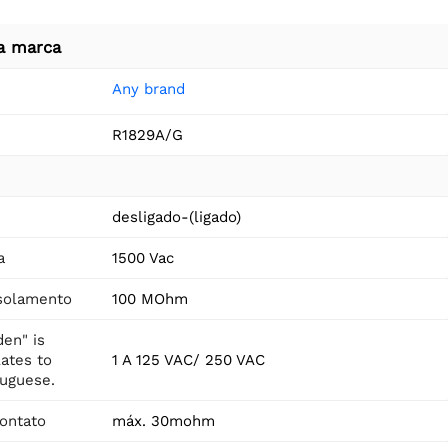
a marca
Any brand
R1829A/G
desligado-(ligado)
a
1500 Vac
isolamento
100 MOhm
en" is
ates to
1 A 125 VAC/ 250 VAC
tuguese.
contato
máx. 30mohm