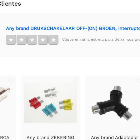
Clientes
Any brand DRUKSCHAKELAAR OFF-(ON) GROEN, Interrupto
★
★
★
★
★
Clique em uma estrela para deixar sua av
 RCA
Any brand ZEKERING
Any brand Adaptador