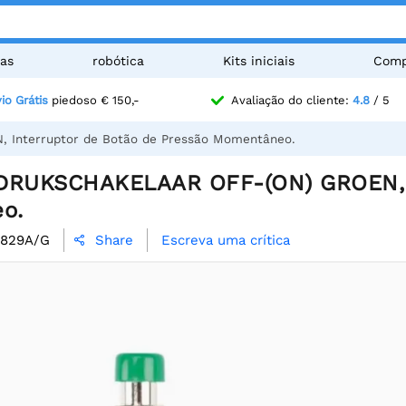
as
robótica
Kits iniciais
Comp
io Grátis
piedoso € 150,-
Avaliação do cliente:
4.8
/ 5
Interruptor de Botão de Pressão Momentâneo.
DRUKSCHAKELAAR OFF-(ON) GROEN, I
o.
1829A/G
Escreva uma crítica
Share
