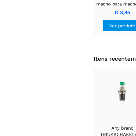
macho para mach
anel preto pa
€ 3,85
transferência de 
de alta qualida
Ver produto
Itens recentem
Any brand
DRUKSCHAKEL