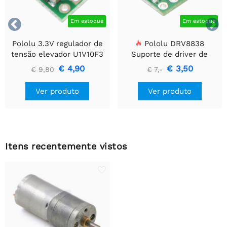


Em estoque
Em estoque
Pololu 3.3V regulador de
Pololu DRV8838
tensão elevador U1V10F3
Suporte de driver de
motor CC escovado
€ 4,90
€ 3,50
€ 9,80
€ 7,-
simples
Ver produto
Ver produto
Itens recentemente vistos