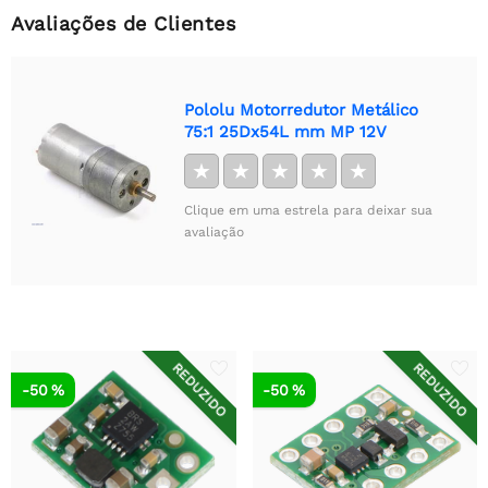
Avaliações de Clientes
Pololu Motorredutor Metálico
75:1 25Dx54L mm MP 12V
★
★
★
★
★
Clique em uma estrela para deixar sua
avaliação
REDUZIDO
REDUZIDO
-50 %
-50 %