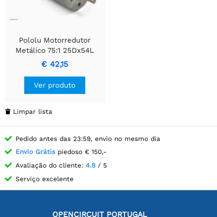
Pololu Motorredutor
Metálico 75:1 25Dx54L
mm MP 12V
€ 42,15
Ver produto
Limpar lista

Pedido antes das 23:59, envio no mesmo dia
Envio Grátis
piedoso € 150,-
Avaliação do cliente:
4.8
/ 5
Serviço excelente
OPENCIRCUIT PORTUGAL