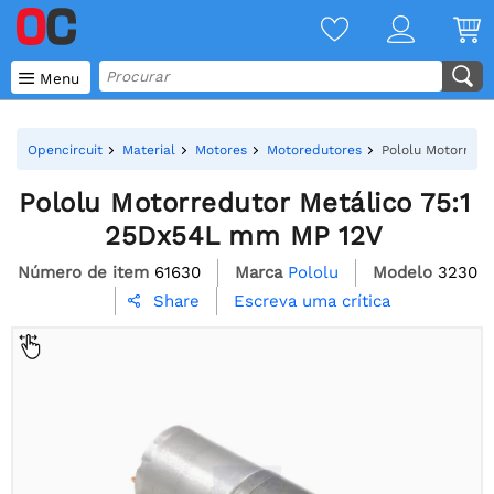

Menu
Opencircuit
Material
Motores
Motoredutores
Pololu Motorredu
Pololu Motorredutor Metálico 75:1
25Dx54L mm MP 12V
Número de item
61630
Marca
Pololu
Modelo
3230
Escreva uma crítica
Share
