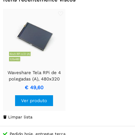
Waveshare Tela RPi de 4
polegadas (A), 480x320
€ 49,60
Ver produto
Limpar lista

Pedido hoje, entregue terça