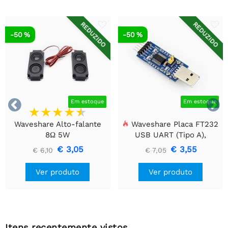
REDUZIDO
REDUZIDO
-50 %
-50 %


Em estoque
Em estoque
Waveshare Alto-falante
Waveshare Placa FT232
8Ω 5W
USB UART (Tipo A),
Módulo de Comunicação
€ 3,05
€ 3,55
€ 6,10
€ 7,05
USB Para TTL (UART)
Ver produto
Ver produto
Itens recentemente vistos