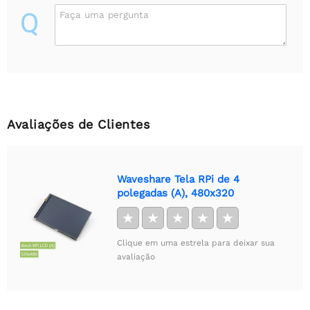
Q
Faça uma pergunta
Avaliações de Clientes
Waveshare Tela RPi de 4
polegadas (A), 480x320
★
★
★
★
★
Clique em uma estrela para deixar sua
avaliação