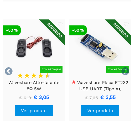
REDUZIDO
REDUZIDO
-50 %
-50 %


Em estoque
Em estoque
Waveshare Alto-falante
Waveshare Placa FT232
8Ω 5W
USB UART (Tipo A),
Módulo de Comunicação
€ 3,05
€ 3,55
€ 6,10
€ 7,05
USB Para TTL (UART)
Ver produto
Ver produto