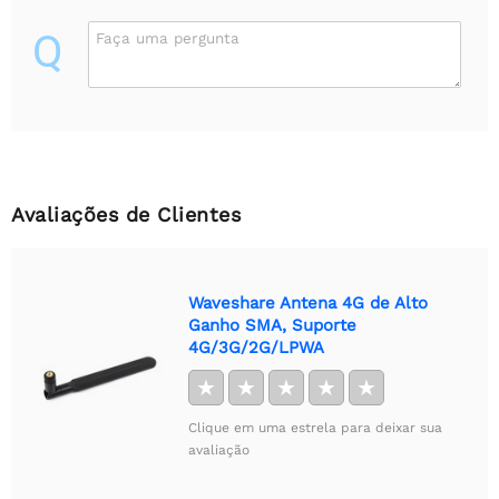
Q
Faça uma pergunta
Avaliações de Clientes
Waveshare Antena 4G de Alto
Ganho SMA, Suporte
4G/3G/2G/LPWA
★
★
★
★
★
Clique em uma estrela para deixar sua
avaliação