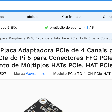
as
robótica
Kits iniciais
Comp
oso € 150,-
Avaliação do cliente:
4.8
/ 5
para Raspberry Pi 5, Expande a Interface PCIe do Pi 5 para Conec
Placa Adaptadora PCIe de 4 Canais p
CIe do Pi 5 para Conectores FFC PCI
to de Múltiplos HATs PCIe, HAT PCIe
1527
Marca
Waveshare
Modelo
PCIe TO 4-CH PCIe HAT