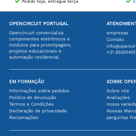
Pedido hoje, entregue terça
E
OPENCIRCUIT PORTUGAL
ATENDIMENT
Opencircuit comercializa
empresas
componentes eletrônicos e
Contato
módulos para prototipagem,
info@opencirc
projetos educacionais e
+31 85001401
automação residencial.
EM FORMAÇÃO
SOBRE OPEN
Informações sobre pedidos
Sobre nós
Política de devolução
Avaliações
Termos e Condições
nossa varied
Declaração de privacidade
Nossas Marc
Reclamações
perguntas fr