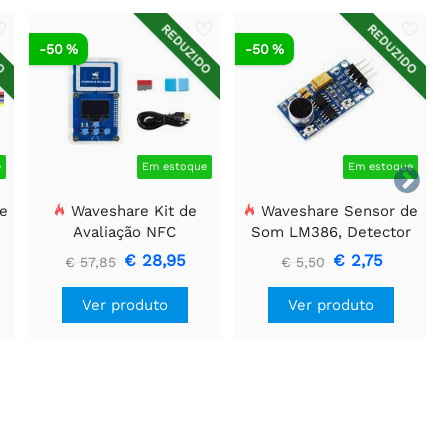
DO
REDUZIDO
REDUZIDO
-50 %
-50 %
e
Em estoque
Em estoque

e
Waveshare Kit de
Waveshare Sensor de
Avaliação NFC
Som LM386, Detector
s
ST25R3911B, Leitor NFC
de Som, Compatível
€ 28,95
€ 2,75
€ 57,85
€ 5,50
+ Cartão TF + Cabo USB
com Arduino
Ver produto
Ver produto