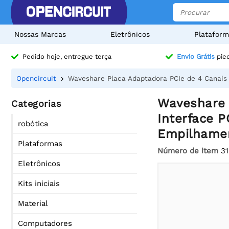
Nossas Marcas
Eletrônicos
Plataform
Pedido hoje, entregue terça
Envio Grátis
pied
Opencircuit
Waveshare Placa Adaptadora PCIe de 4 Canais 
Waveshare 
Categorias
Interface P
robótica
Empilhamen
Plataformas
Número de item
3
Eletrônicos
Kits iniciais
Material
Computadores