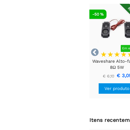
R
-50 %
Em e

Waveshare Alto-f
8Ω 5W
€ 3,0
€ 6,10
Ver produto
Itens recentem