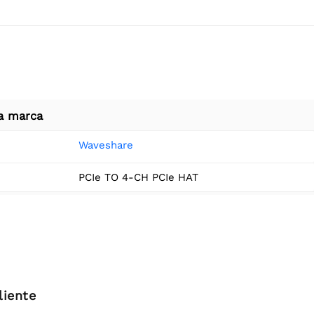
a marca
Waveshare
PCIe TO 4-CH PCIe HAT
liente