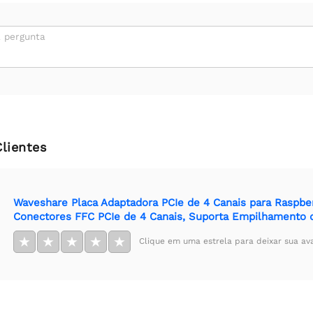
 pergunta
Clientes
Waveshare Placa Adaptadora PCIe de 4 Canais para Raspberr
Conectores FFC PCIe de 4 Canais, Suporta Empilhamento d
★
★
★
★
★
Clique em uma estrela para deixar sua av