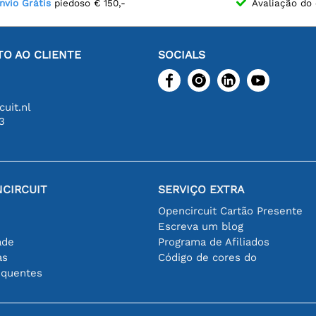
nvio Grátis
piedoso € 150,-
Avaliação do 
O AO CLIENTE
SOCIALS
uit.nl
3
CIRCUIT
SERVIÇO EXTRA
Opencircuit Cartão Presente
Escreva um blog
ade
Programa de Afiliados
as
Código de cores do
equentes