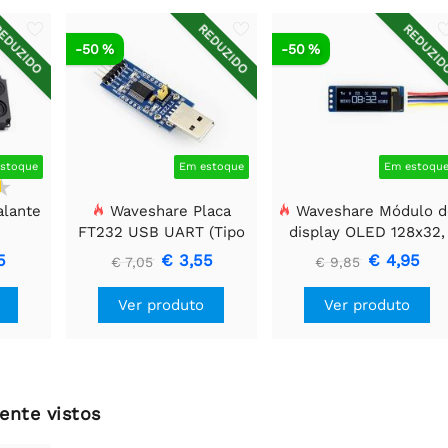
EDUZIDO
REDUZIDO
REDUZI
-50 %
-50 %
stoque
Em estoque
Em estoqu
alante
Waveshare Placa
Waveshare Módulo d
FT232 USB UART (Tipo
display OLED 128x32,
A), Módulo de
General 0.91 polegada
5
€ 3,55
€ 4,95
€ 7,05
€ 9,85
Comunicação USB Para
TTL (UART)
Ver produto
Ver produto
ente vistos