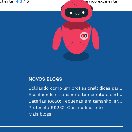
cliente:
4.8
/ 5
Serviço excelente
NOVOS BLOGS
Soldando como um profissional: dicas para conexões eletrônicas perfeitas
Escolhendo o sensor de temperatura certo [youtube]
Baterias 18650: Pequenas em tamanho, grandes em desempenho
Protocolo RS232: Guia do Iniciante
Mais blogs