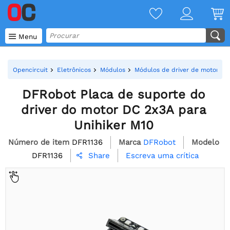

Menu
Opencircuit
Eletrônicos
Módulos
Módulos de driver de motor
DFRobot Placa de suporte do
driver do motor DC 2x3A para
Unihiker M10
Número de item
DFR1136
Marca
DFRobot
Modelo
DFR1136
Escreva uma crítica
Share
