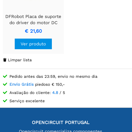
DFRobot Placa de suporte
do driver do motor DC
2x3A para Unihiker M10
€ 21,60
Ver produto
Limpar lista

Pedido antes das 23:59, envio no mesmo dia
Envio Grátis
piedoso € 150,-
Avaliação do cliente:
4.8
/ 5
Serviço excelente
OPENCIRCUIT PORTUGAL
Opencircuit comercializa componentes