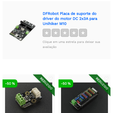
DFRobot Placa de suporte do
driver do motor DC 2x3A para
Unihiker M10
★
★
★
★
★
Clique em uma estrela para deixar sua
avaliação
REDUZIDO
REDUZIDO
-50 %
-50 %