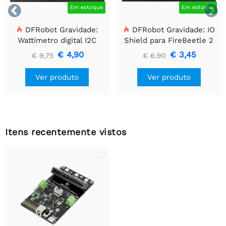


Em estoque
Em estoque
DFRobot Gravidade:
DFRobot Gravidade: IO
Wattímetro digital I2C
Shield para FireBeetle 2
(ESP32-E/M0)
€ 4,90
€ 3,45
€ 9,75
€ 6,90
Ver produto
Ver produto
Itens recentemente vistos