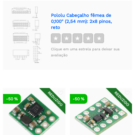
Pololu Cabeçalho fêmea de
0,100" (2,54 mm): 2x8 pinos,
reto
★
★
★
★
★
Clique em uma estrela para deixar sua
avaliação
REDUZIDO
REDUZIDO
-50 %
-50 %