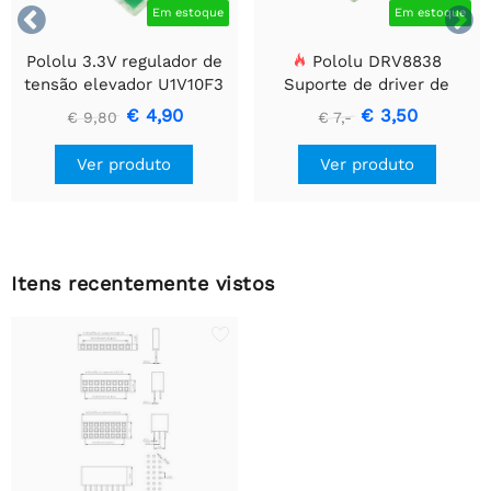


Em estoque
Em estoque
Pololu 3.3V regulador de
Pololu DRV8838
tensão elevador U1V10F3
Suporte de driver de
motor CC escovado
€ 4,90
€ 3,50
€ 9,80
€ 7,-
simples
Ver produto
Ver produto
Itens recentemente vistos