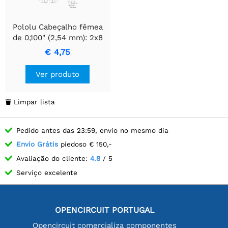
Pololu Cabeçalho fêmea
de 0,100" (2,54 mm): 2x8
pinos, reto
€ 4,75
Ver produto
Limpar lista

Pedido antes das 23:59, envio no mesmo dia
Envio Grátis
piedoso € 150,-
Avaliação do cliente:
4.8
/ 5
Serviço excelente
OPENCIRCUIT PORTUGAL
Opencircuit comercializa componentes