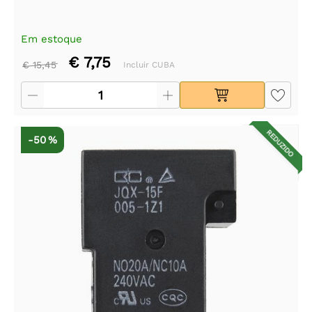
Em estoque
€ 7,75
€ 15,45
Incluir CUBA
REDUZIDO
-50 %