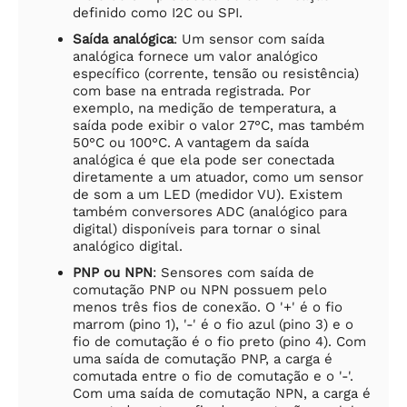
definido como I2C ou SPI.
Saída analógica
: Um sensor com saída
analógica fornece um valor analógico
específico (corrente, tensão ou resistência)
com base na entrada registrada. Por
exemplo, na medição de temperatura, a
saída pode exibir o valor 27°C, mas também
50°C ou 100°C. A vantagem da saída
analógica é que ela pode ser conectada
diretamente a um atuador, como um sensor
de som a um LED (medidor VU). Existem
também conversores ADC (analógico para
digital) disponíveis para tornar o sinal
analógico digital.
PNP ou NPN
: Sensores com saída de
comutação PNP ou NPN possuem pelo
menos três fios de conexão. O '+' é o fio
marrom (pino 1), '-' é o fio azul (pino 3) e o
fio de comutação é o fio preto (pino 4). Com
uma saída de comutação PNP, a carga é
comutada entre o fio de comutação e o '-'.
Com uma saída de comutação NPN, a carga é