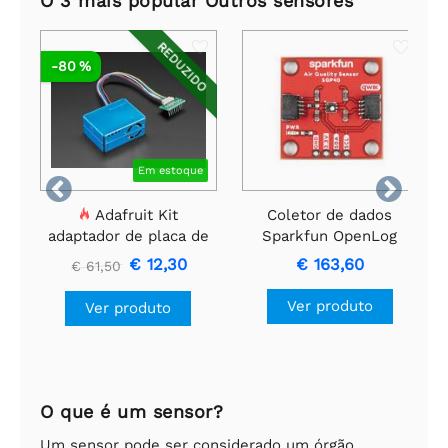
O 3 mais popular Outros sensores
REDUZIDO
-80 %
Em estoque


Adafruit Kit
Coletor de dados
adaptador de placa de
Sparkfun OpenLog
ensaio e sensor de
com Machinechat -
€ 12,30
€ 163,60
€ 61,50
qualidade do ar PM2,5
Monitoramento da
qualidade do ar
Ver produto
Ver produto
O que é um sensor?
Um sensor pode ser considerado um órgão