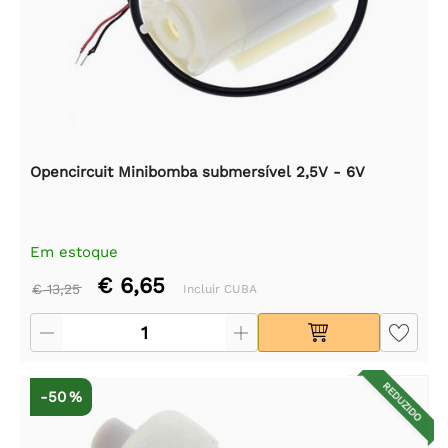
Opencircuit Minibomba submersível 2,5V - 6V
Em estoque
€ 6,65
€ 13,25
Incluir CUBA
REDUZIDO
-50 %