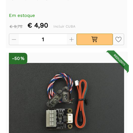
Em estoque
€ 4,90
€ 9,75
Incluir CUBA
REDUZIDO
-50 %