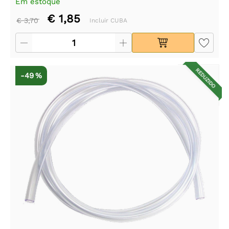
Em estoque
€ 1,85
€ 3,70
Incluir CUBA
REDUZIDO
-49 %