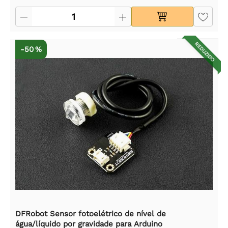
REDUZIDO
-50 %
DFRobot Sensor fotoelétrico de nível de
água/líquido por gravidade para Arduino