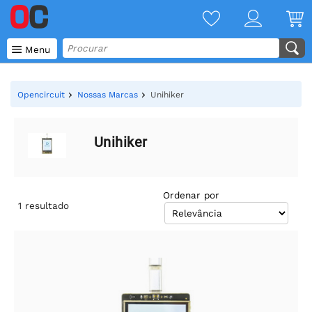

Menu
Opencircuit
Nossas Marcas
Unihiker
Unihiker
Ordenar por
1
resultado