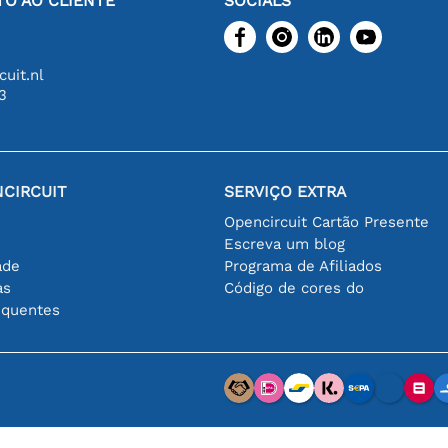
O AO CLIENTE
SOCIALS
uit.nl
3
CIRCUIT
SERVIÇO EXTRA
Opencircuit Cartão Presente
Escreva um blog
ade
Programa de Afiliados
as
Código de cores do
equentes