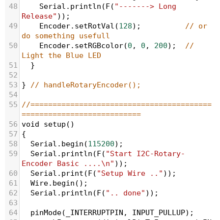
48
Serial
.
println
(
F
(
"-------> Long 
Release"
));
49
Encoder
.
setRotVal
(
128
);
// or 
do something usefull
50
Encoder
.
setRGBcolor
(
0
, 
0
, 
200
);  
// 
Light the Blue LED
51
  }
52
53
} 
// handleRotaryEncoder();
54
55
//=========================================
===========================
56
void
setup
()
57
{
58
Serial
.
begin
(
115200
);
59
Serial
.
println
(
F
(
"Start I2C-Rotary-
Encoder Basic ....\n"
));
60
Serial
.
print
(
F
(
"Setup Wire .."
));
61
Wire
.
begin
();
62
Serial
.
println
(
F
(
".. done"
));
63
64
pinMode
(
_INTERRUPTPIN
, 
INPUT_PULLUP
);