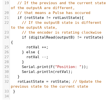
19
// If the previous and the current state 
of the outputA are different, 
20
// that means a Pulse has occured
21
if
 (
rotState
!=
rotLastState
){     
22
// If the outputB state is different 
to the outputA state, 
23
// the encoder is rotating clockwise
24
if
 (
digitalRead
(
outputB
) 
!=
rotState
) 
{ 
25
rotVal
++
;
26
     } 
else
 {
27
rotVal
--
;
28
     }
29
Serial
.
print
(
F
(
"Position: "
));
30
Serial
.
println
(
rotVal
);
31
   } 
32
rotLastState
=
rotState
; 
// Update the 
previous state to the current state
33
 }
34