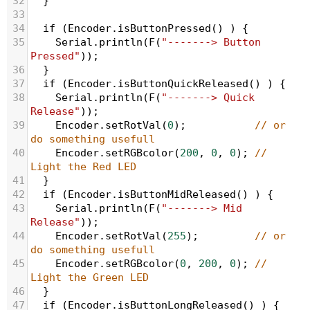
32
  }
33
34
if
 (
Encoder
.
isButtonPressed
() ) {
35
Serial
.
println
(
F
(
"-------> Button 
Pressed"
));
36
  }
37
if
 (
Encoder
.
isButtonQuickReleased
() ) {
38
Serial
.
println
(
F
(
"-------> Quick 
Release"
));
39
Encoder
.
setRotVal
(
0
);
// or 
do something usefull
40
Encoder
.
setRGBcolor
(
200
, 
0
, 
0
); 
// 
Light the Red LED
41
  }
42
if
 (
Encoder
.
isButtonMidReleased
() ) {
43
Serial
.
println
(
F
(
"-------> Mid 
Release"
));
44
Encoder
.
setRotVal
(
255
);
// or 
do something usefull
45
Encoder
.
setRGBcolor
(
0
, 
200
, 
0
); 
// 
Light the Green LED
46
  }
47
if
 (
Encoder
.
isButtonLongReleased
() ) {