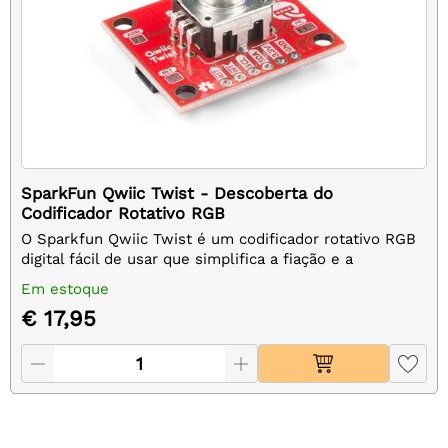
SparkFun Qwiic Twist - Descoberta do
Codificador Rotativo RGB
O Sparkfun Qwiic Twist é um codificador rotativo RGB
digital fácil de usar que simplifica a fiação e a
codificação. Possui um botão integrado, suporta até 16
Em estoque
milhões de cores e conecta-se facilmente ao sistema
€ 17,95
Qwiic. Ideal para projetos Arduino .