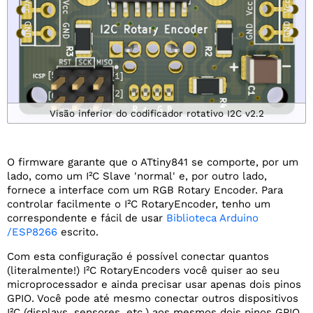
Visão inferior do codificador rotativo I2C v2.2
O firmware garante que o ATtiny841 se comporte, por um
lado, como um I²C Slave 'normal' e, por outro lado,
fornece a interface com um RGB Rotary Encoder. Para
controlar facilmente o I²C RotaryEncoder, tenho um
correspondente e fácil de usar
Biblioteca Arduino
/ESP8266
escrito.
Com esta configuração é possível conectar quantos
(literalmente!) I²C RotaryEncoders você quiser ao seu
microprocessador e ainda precisar usar apenas dois pinos
GPIO. Você pode até mesmo conectar outros dispositivos
I²C (displays, sensores, etc.) aos mesmos dois pinos GPIO,