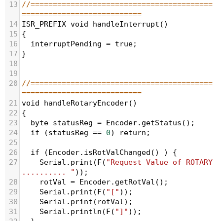
13
//=========================================
===========================
14
ISR_PREFIX
void
handleInterrupt
()
15
{
16
interruptPending
=
true
;
17
}
18
19
20
//=========================================
===========================
21
void
handleRotaryEncoder
()
22
{
23
byte
statusReg
=
Encoder
.
getStatus
();
24
if
 (
statusReg
==
0
) 
return
;
25
26
if
 (
Encoder
.
isRotValChanged
() ) {
27
Serial
.
print
(
F
(
"Request Value of ROTARY 
.......... "
));
28
rotVal
=
Encoder
.
getRotVal
();
29
Serial
.
print
(
F
(
"["
));
30
Serial
.
print
(
rotVal
);
31
Serial
.
println
(
F
(
"]"
));