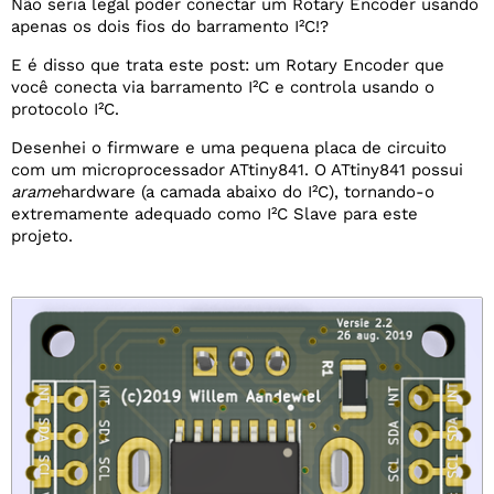
Não seria legal poder conectar um Rotary Encoder usando
apenas os dois fios do barramento I²C!?
E é disso que trata este post: um Rotary Encoder que
você conecta via barramento I²C e controla usando o
protocolo I²C.
Desenhei o firmware e uma pequena placa de circuito
com um microprocessador ATtiny841. O ATtiny841 possui
arame
hardware (a camada abaixo do I²C), tornando-o
extremamente adequado como I²C Slave para este
projeto.