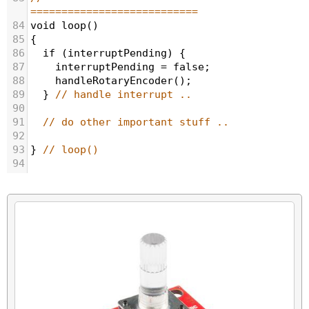
===========================
84
void
loop
()
85
{
86
if
 (
interruptPending
) {
87
interruptPending
=
false
;
88
handleRotaryEncoder
();
89
  } 
// handle interrupt ..
90
91
// do other important stuff ..
92
93
} 
// loop()
94