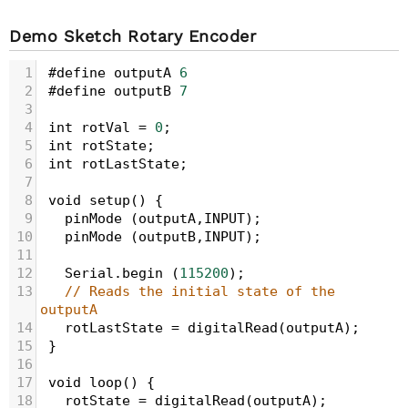
Demo Sketch Rotary Encoder
1
#define
outputA
6
2
#define
outputB
7
3
4
int
rotVal
=
0
; 
5
int
rotState
;
6
int
rotLastState
;  
7
8
void
setup
() { 
9
pinMode
 (
outputA
,
INPUT
);
10
pinMode
 (
outputB
,
INPUT
);
11
12
Serial
.
begin
 (
115200
);
13
// Reads the initial state of the 
outputA
14
rotLastState
=
digitalRead
(
outputA
);   
15
 } 
16
17
void
loop
() { 
18
rotState
=
digitalRead
(
outputA
);