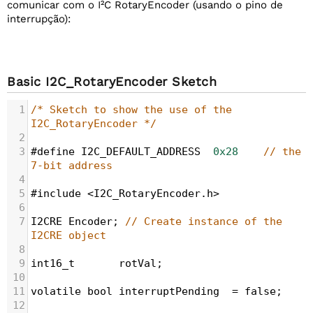
comunicar com o I²C RotaryEncoder (usando o pino de
interrupção):
Basic I2C_RotaryEncoder Sketch
1
/* Sketch to show the use of the 
I2C_RotaryEncoder */
2
3
#define
I2C_DEFAULT_ADDRESS
0x28
// the 
7-bit address 
4
5
#include
<
I2C_RotaryEncoder
.
h
>
6
7
I2CRE
Encoder
; 
// Create instance of the 
I2CRE object
8
9
int16_t
rotVal
;
10
11
volatile
bool
interruptPending
=
false
;
12