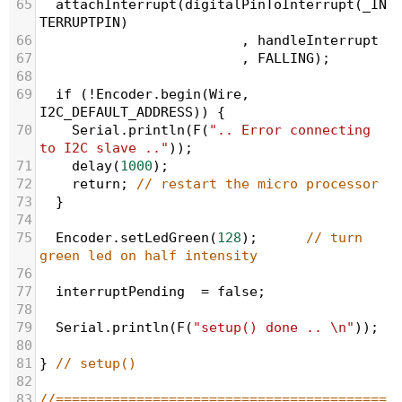
65
attachInterrupt
(
digitalPinToInterrupt
(
_IN
TERRUPTPIN
)
66
                         , 
handleInterrupt
67
                         , 
FALLING
);
68
69
if
 (
!
Encoder
.
begin
(
Wire
, 
I2C_DEFAULT_ADDRESS
)) {
70
Serial
.
println
(
F
(
".. Error connecting 
to I2C slave .."
));
71
delay
(
1000
);
72
return
;
// restart the micro processor
73
  }
74
75
Encoder
.
setLedGreen
(
128
);      
// turn 
green led on half intensity
76
77
interruptPending
=
false
;
78
79
Serial
.
println
(
F
(
"setup() done .. \n"
));
80
81
} 
// setup()
82
83
//=========================================