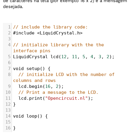
de caracteres na tela (por exemplo 16 x 2) e a mensagem
desejada.
1
// include the library code:
2
#include
<
LiquidCrystal
.
h
>
3
4
// initialize library with the the 
interface pins
5
LiquidCrystal
lcd
(
12
, 
11
, 
5
, 
4
, 
3
, 
2
);
6
7
void
setup
() {
8
// initialize LCD with the number of 
columns and rows
9
lcd
.
begin
(
16
, 
2
);
10
// Print a message to the LCD.
11
lcd
.
print
(
"Opencircuit.nl"
);
12
}
13
14
void
loop
() {
15
16
}