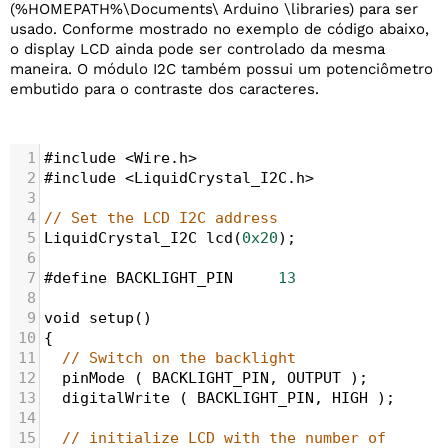
(%HOMEPATH%\Documents\ Arduino \libraries) para ser
usado. Conforme mostrado no exemplo de código abaixo,
o display LCD ainda pode ser controlado da mesma
maneira. O módulo I2C também possui um potenciômetro
embutido para o contraste dos caracteres.
1
#include
<
Wire
.
h
>
2
#include
<
LiquidCrystal_I2C
.
h
>
3
4
// Set the LCD I2C address
5
LiquidCrystal_I2C
lcd
(
0x20
);  
6
7
#define
BACKLIGHT_PIN
13
8
9
void
setup
()
10
{
11
// Switch on the backlight
12
pinMode
 ( 
BACKLIGHT_PIN
, 
OUTPUT
 );
13
digitalWrite
 ( 
BACKLIGHT_PIN
, 
HIGH
 );
14
15
// initialize LCD with the number of 