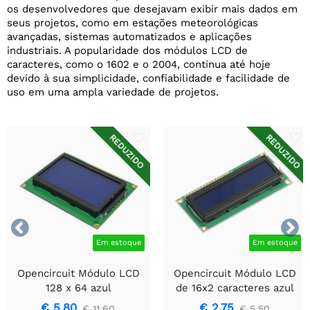
os desenvolvedores que desejavam exibir mais dados em
seus projetos, como em estações meteorológicas
avançadas, sistemas automatizados e aplicações
industriais. A popularidade dos módulos LCD de
caracteres, como o 1602 e o 2004, continua até hoje
devido à sua simplicidade, confiabilidade e facilidade de
uso em uma ampla variedade de projetos.
REDUZIDO
REDUZIDO


Em estoque
Em estoque
Opencircuit Módulo LCD
Opencircuit Módulo LCD
128 x 64 azul
de 16x2 caracteres azul
3,3V
€ 5,80
€ 2,75
€ 11,60
€ 5,50