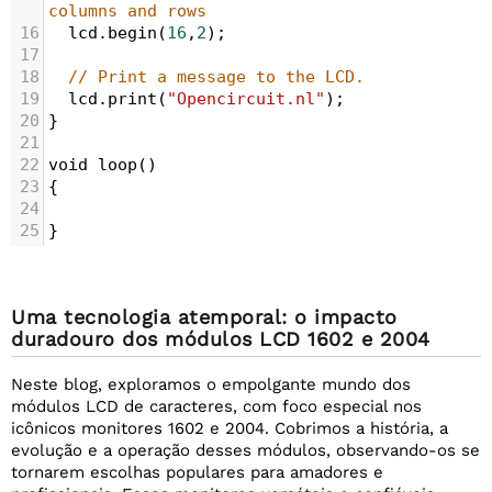
columns and rows
16
lcd
.
begin
(
16
,
2
);              
17
18
// Print a message to the LCD.
19
lcd
.
print
(
"Opencircuit.nl"
);
20
}
21
22
void
loop
()
23
{
24
25
}
Uma tecnologia atemporal: o impacto
duradouro dos módulos LCD 1602 e 2004
Neste blog, exploramos o empolgante mundo dos
módulos LCD de caracteres, com foco especial nos
icônicos monitores 1602 e 2004. Cobrimos a história, a
evolução e a operação desses módulos, observando-os se
tornarem escolhas populares para amadores e